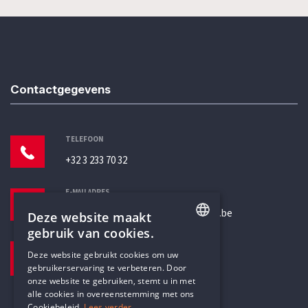
Contactgegevens
TELEFOON
+32 3 233 70 32
E-MAILADRES
secretariaat@humanistischverbond.be
Deze website maakt
gebruik van cookies.
BEZOEKADRES
ENGLISH
Deze website gebruikt cookies om uw
Pottenbrug 4
gebruikerservaring te verbeteren. Door
DUTCH
Antwerpen, 2000
onze website te gebruiken, stemt u in met
alle cookies in overeenstemming met ons
Cookiebeleid.
Lees verder