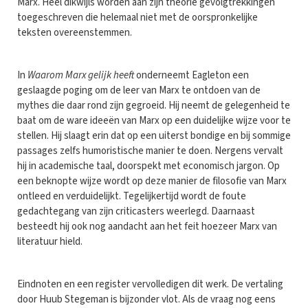
Marx. Heel dikwijls worden aan zijn theorie gevolgtrekkingen
toegeschreven die helemaal niet met de oorspronkelijke
teksten overeenstemmen.
In
Waarom Marx gelijk heeft
onderneemt Eagleton een
geslaagde poging om de leer van Marx te ontdoen van de
mythes die daar rond zijn gegroeid. Hij neemt de gelegenheid te
baat om de ware ideeën van Marx op een duidelijke wijze voor te
stellen. Hij slaagt erin dat op een uiterst bondige en bij sommige
passages zelfs humoristische manier te doen. Nergens vervalt
hij in academische taal, doorspekt met economisch jargon. Op
een beknopte wijze wordt op deze manier de filosofie van Marx
ontleed en verduidelijkt. Tegelijkertijd wordt de foute
gedachtegang van zijn criticasters weerlegd. Daarnaast
besteedt hij ook nog aandacht aan het feit hoezeer Marx van
literatuur hield.
Eindnoten en een register vervolledigen dit werk. De vertaling
door Huub Stegeman is bijzonder vlot. Als de vraag nog eens