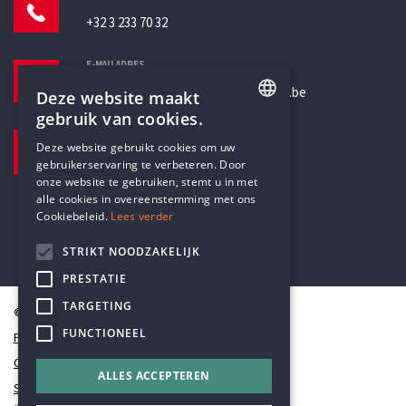
+32 3 233 70 32
E-MAILADRES
secretariaat@humanistischverbond.be
Deze website maakt
gebruik van cookies.
BEZOEKADRES
ENGLISH
Deze website gebruikt cookies om uw
Pottenbrug 4
gebruikerservaring te verbeteren. Door
DUTCH
Antwerpen, 2000
onze website te gebruiken, stemt u in met
alle cookies in overeenstemming met ons
Cookiebeleid.
Lees verder
STRIKT NOODZAKELIJK
PRESTATIE
TARGETING
© Humanistisch Verbond 2026
FUNCTIONEEL
Privacy
Cookiestatement
ALLES ACCEPTEREN
Sitemap