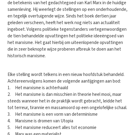
de betekenis van het gedachtegoed van Karl Marx in de huidige
samenleving. Hij weerlegt de stellingen op een onderhoudende,
en tegelijk overtuigende wijze. Sinds het boek dertien jaar
geleden verscheen, heeft het werk nog niets aan actualiteit
ingeboet. Volgens politieke tegenstanders vertegenwoordigen
de tien behandelde opvattingen het politieke ideeëngoed van
het marxisme. Het gaat hierbij om uiteenlopende opvattingen
die in zeer beknopte wijze proberen afbreuk te doen aan het
historisch marxisme.
Elke stelling wordt telkens in een nieuw hoofdstuk behandeld.
Achtereenvolgens komen de volgende aantijgingen aan bod:
1. Het marxisme is achterhaald
2. Het marxisme is dan misschien in theorie heel mooi, maar
steeds wanneer het in de praktijk wordt gebracht, leidde het
tot terreur, tirannie en massamoord op een ongelofelijke schaal.
3. Het marxisme is een vorm van determinisme
4. Marxisme is dromen van Utopia
5. Het marxisme reduceert alles tot economie
6. Marx was een materialist