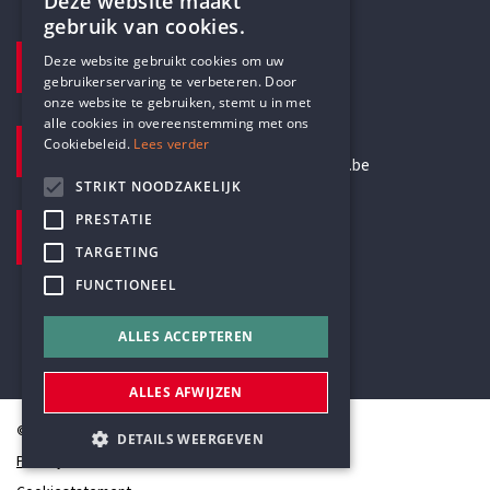
Deze website maakt
gebruik van cookies.
ENGLISH
TELEFOON
Deze website gebruikt cookies om uw
+32 3 233 70 32
gebruikerservaring te verbeteren. Door
DUTCH
onze website te gebruiken, stemt u in met
alle cookies in overeenstemming met ons
E-MAILADRES
Cookiebeleid.
Lees verder
secretariaat@humanistischverbond.be
STRIKT NOODZAKELIJK
BEZOEKADRES
PRESTATIE
Pottenbrug 4
TARGETING
Antwerpen, 2000
FUNCTIONEEL
ALLES ACCEPTEREN
ALLES AFWIJZEN
© Humanistisch Verbond 2026
DETAILS WEERGEVEN
Privacy