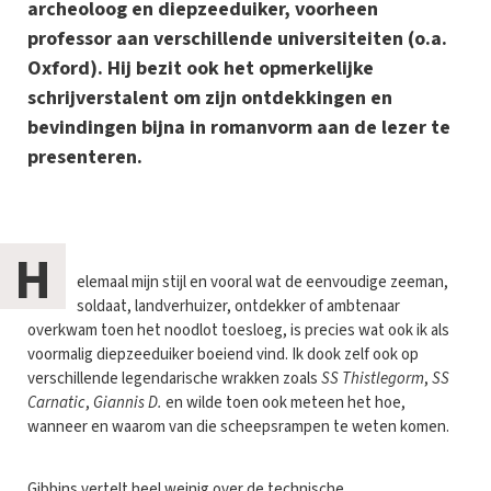
archeoloog en diepzeeduiker, voorheen
professor aan verschillende universiteiten (o.a.
Oxford). Hij bezit ook het opmerkelijke
schrijverstalent om zijn ontdekkingen en
bevindingen bijna in romanvorm aan de lezer te
presenteren.
H
elemaal mijn stijl en vooral wat de eenvoudige zeeman,
soldaat, landverhuizer, ontdekker of ambtenaar
overkwam toen het noodlot toesloeg, is precies wat ook ik als
voormalig diepzeeduiker boeiend vind. Ik dook zelf ook op
verschillende legendarische wrakken zoals
SS Thistlegorm
,
SS
Carnatic
,
Giannis D.
en wilde toen ook meteen het hoe,
wanneer en waarom van die scheepsrampen te weten komen.
Gibbins vertelt heel weinig over de technische