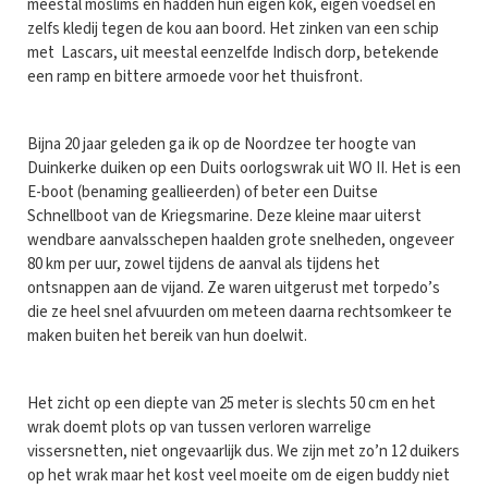
meestal moslims en hadden hun eigen kok, eigen voedsel en
zelfs kledij tegen de kou aan boord. Het zinken van een schip
met Lascars, uit meestal eenzelfde Indisch dorp, betekende
een ramp en bittere armoede voor het thuisfront.
Bijna 20 jaar geleden ga ik op de Noordzee ter hoogte van
Duinkerke duiken op een Duits oorlogswrak uit WO II. Het is een
E-boot (benaming geallieerden) of beter een Duitse
Schnellboot van de Kriegsmarine. Deze kleine maar uiterst
wendbare aanvalsschepen haalden grote snelheden, ongeveer
80 km per uur, zowel tijdens de aanval als tijdens het
ontsnappen aan de vijand. Ze waren uitgerust met torpedo’s
die ze heel snel afvuurden om meteen daarna rechtsomkeer te
maken buiten het bereik van hun doelwit.
Het zicht op een diepte van 25 meter is slechts 50 cm en het
wrak doemt plots op van tussen verloren warrelige
vissersnetten, niet ongevaarlijk dus. We zijn met zo’n 12 duikers
op het wrak maar het kost veel moeite om de eigen buddy niet