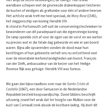
niet altijd de beste bedoelingen, de Vikings. Hun snelle
wendbare schepen met de gevreesde drakenkoppen teisteren
de kusten of eindigen als graftombe voor één of andere heerser.
Het achtste wrak treft me heel speciaal, de
Mary Rose
(1545),
het vlaggenschip van koning Hendrik VIII.
Ik stond in Portsmouth zelf ooit de conserveringstechnieken te
bewonderen van dit paradepaard van die eigenzinnige koning.
De ramp speelde zich af voor de ogen van de vorst en we weten
nu precies wat er die fatale dag gebeurde en wie er aan boord
waren. Bijna alle opvarenden vonden de dood maar hun
bezittingen of hun gebeente vertelt ons nu ontzettend veel
over de miserabele leefomstandigheden aan boord. François
van der Delft, ambassadeur van de keizer van het Heilige
Roomse Rijk was getuige. Hendrik VIII was furieus.
We gaan dan bijna naadloos over naar de
Santo Cristo di
Castello
(1667), een door Genuezen in de Nederlandse
Republiek besteld koopvaardijschip. David Gibbins beschrijft
uitvoerig zowel het wrak dat ter hoogte van Mullion voor de
kust van Cornwall zonk alsook de kostbare lading. Hij doet dit