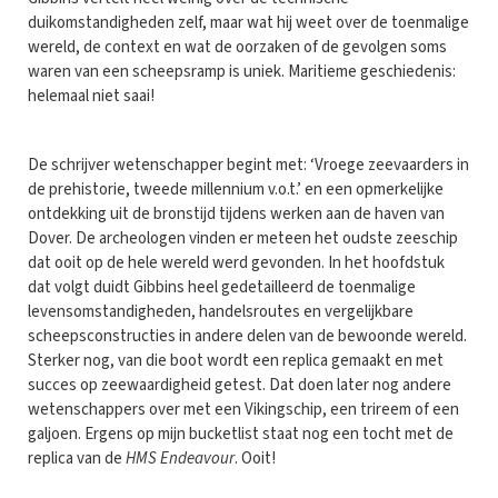
duikomstandigheden zelf, maar wat hij weet over de toenmalige
wereld, de context en wat de oorzaken of de gevolgen soms
waren van een scheepsramp is uniek. Maritieme geschiedenis:
helemaal niet saai!
De schrijver wetenschapper begint met: ‘Vroege zeevaarders in
de prehistorie, tweede millennium v.o.t.’ en een opmerkelijke
ontdekking uit de bronstijd tijdens werken aan de haven van
Dover. De archeologen vinden er meteen het oudste zeeschip
dat ooit op de hele wereld werd gevonden. In het hoofdstuk
dat volgt duidt Gibbins heel gedetailleerd de toenmalige
levensomstandigheden, handelsroutes en vergelijkbare
scheepsconstructies in andere delen van de bewoonde wereld.
Sterker nog, van die boot wordt een replica gemaakt en met
succes op zeewaardigheid getest. Dat doen later nog andere
wetenschappers over met een Vikingschip, een trireem of een
galjoen. Ergens op mijn bucketlist staat nog een tocht met de
replica van de
HMS Endeavour
. Ooit!