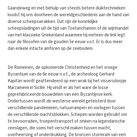
Gaandeweg en met behulp van steeds betere duiktechnieken
loodst hij ons doorheen de wereldgeschiedenis aan de hand van
diverse scheepswrakken. Dat zijn de koninklijke
scheepsladingen uit de tijd van Toetanchamon of de wijnhandel
van het klassieke Griekenland waarmee hij meteen de link legt
naar de filosofen van de gouden 5e eeuw v.o.t. Er is dus meer
dan enkele intacte amforen op de zeebodem.
De Romeinen, de opkomende Christenheid en het vroege
Byzantium van de 6e eeuw n.o.t., de archeoloog Gerhard
Kapitän wordt geattendeerd op een wrak bij het vissersdorpje
Marzamemi in Sicilië. Hij vindt er als het ware de losse
geprefabriceerde bouwdelen van een Byzantijnse kerk.
Ondertussen wordt de westerse wereld geteisterd door
verschillende pandemieën, natuurrampen en oorlogen tussen
de verschillende machtsblokken. Schepen worden gebruikt om
te bevoorraden, troepentransport of zinken na legendarische
zeeslagen, die soms het verschil maken tussen macht,
overheersing of onderdrukking. De bronzen stormram van een