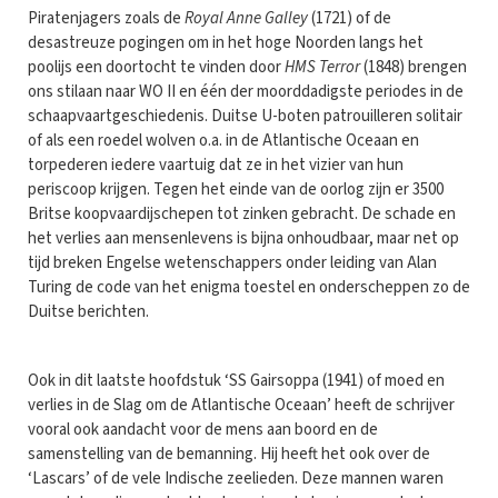
Piratenjagers zoals de
Royal Anne Galley
(1721) of de
desastreuze pogingen om in het hoge Noorden langs het
poolijs een doortocht te vinden door
HMS Terror
(1848) brengen
ons stilaan naar WO II en één der moorddadigste periodes in de
schaapvaartgeschiedenis. Duitse U-boten patrouilleren solitair
of als een roedel wolven o.a. in de Atlantische Oceaan en
torpederen iedere vaartuig dat ze in het vizier van hun
periscoop krijgen. Tegen het einde van de oorlog zijn er 3500
Britse koopvaardijschepen tot zinken gebracht. De schade en
het verlies aan mensenlevens is bijna onhoudbaar, maar net op
tijd breken Engelse wetenschappers onder leiding van Alan
Turing de code van het enigma toestel en onderscheppen zo de
Duitse berichten.
Ook in dit laatste hoofdstuk ‘SS Gairsoppa (1941) of moed en
verlies in de Slag om de Atlantische Oceaan’ heeft de schrijver
vooral ook aandacht voor de mens aan boord en de
samenstelling van de bemanning. Hij heeft het ook over de
‘Lascars’ of de vele Indische zeelieden. Deze mannen waren