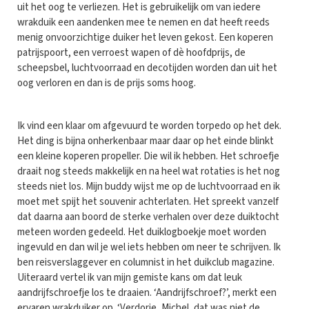
uit het oog te verliezen. Het is gebruikelijk om van iedere
wrakduik een aandenken mee te nemen en dat heeft reeds
menig onvoorzichtige duiker het leven gekost. Een koperen
patrijspoort, een verroest wapen of dè hoofdprijs, de
scheepsbel, luchtvoorraad en decotijden worden dan uit het
oog verloren en dan is de prijs soms hoog.
Ik vind een klaar om afgevuurd te worden torpedo op het dek.
Het ding is bijna onherkenbaar maar daar op het einde blinkt
een kleine koperen propeller. Die wil ik hebben. Het schroefje
draait nog steeds makkelijk en na heel wat rotaties is het nog
steeds niet los. Mijn buddy wijst me op de luchtvoorraad en ik
moet met spijt het souvenir achterlaten. Het spreekt vanzelf
dat daarna aan boord de sterke verhalen over deze duiktocht
meteen worden gedeeld. Het duiklogboekje moet worden
ingevuld en dan wil je wel iets hebben om neer te schrijven. Ik
ben reisverslaggever en columnist in het duikclub magazine.
Uiteraard vertel ik van mijn gemiste kans om dat leuk
aandrijfschroefje los te draaien. ‘Aandrijfschroef?’, merkt een
ervaren wrakduiker op. ‘Verdorie, Michel, dat was niet de