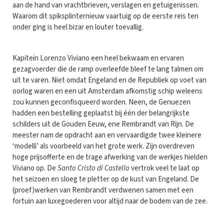
aan de hand van vrachtbrieven, verslagen en getuigenissen.
Waarom dit spiksplinternieuw vaartuig op de eerste reis ten
onder ging is heel bizar en louter toevallig.
Kapitein Lorenzo Viviano een heel bekwaam en ervaren
gezagvoerder die de ramp overleefde bleef te lang talmen om
uit te varen. Niet omdat Engeland en de Republiek op voet van
oorlog waren en een uit Amsterdam afkomstig schip weleens
zou kunnen geconfisqueerd worden. Neen, de Genuezen
hadden een bestelling geplaatst bij één der belangrijkste
schilders uit de Gouden Eeuw, ene Rembrandt van Rijn. De
meester nam de opdracht aan en vervaardigde twee kleinere
‘modelli’ als voorbeeld van het grote werk. Zijn overdreven
hoge prijsofferte en de trage afwerking van de werkjes hielden
Viviano op. De
Santo Cristo di Castello
vertrok veel te laat op
het seizoen en sloeg te pletter op de kust van Engeland. De
(proef)werken van Rembrandt verdwenen samen met een
fortuin aan luxegoederen voor altijd naar de bodem van de zee.