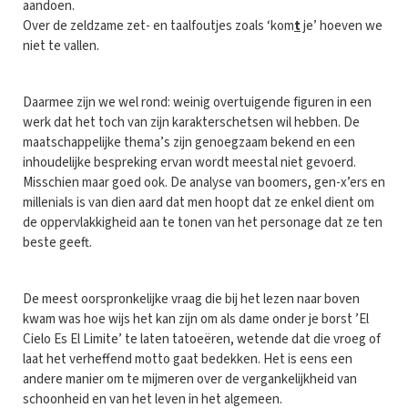
aandoen.
Over de zeldzame zet- en taalfoutjes zoals ‘kom
t
je’ hoeven we
niet te vallen.
Daarmee zijn we wel rond: weinig overtuigende figuren in een
werk dat het toch van zijn karakterschetsen wil hebben. De
maatschappelijke thema’s zijn genoegzaam bekend en een
inhoudelijke bespreking ervan wordt meestal niet gevoerd.
Misschien maar goed ook. De analyse van boomers, gen-x’ers en
millenials is van dien aard dat men hoopt dat ze enkel dient om
de oppervlakkigheid aan te tonen van het personage dat ze ten
beste geeft.
De meest oorspronkelijke vraag die bij het lezen naar boven
kwam was hoe wijs het kan zijn om als dame onder je borst ’El
Cielo Es El Limite’ te laten tatoeëren, wetende dat die vroeg of
laat het verheffend motto gaat bedekken. Het is eens een
andere manier om te mijmeren over de vergankelijkheid van
schoonheid en van het leven in het algemeen.