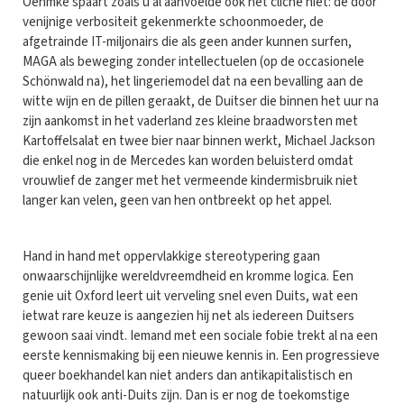
Oehmke spaart zoals u al aanvoelde ook het cliché niet: de door
venijnige verbositeit gekenmerkte schoonmoeder, de
afgetrainde IT-miljonairs die als geen ander kunnen surfen,
MAGA als beweging zonder intellectuelen (op de occasionele
Schönwald na), het lingeriemodel dat na een bevalling aan de
witte wijn en de pillen geraakt, de Duitser die binnen het uur na
zijn aankomst in het vaderland zes kleine braadworsten met
Kartoffelsalat en twee bier naar binnen werkt, Michael Jackson
die enkel nog in de Mercedes kan worden beluisterd omdat
vrouwlief de zanger met het vermeende kindermisbruik niet
langer kan velen, geen van hen ontbreekt op het appel.
Hand in hand met oppervlakkige stereotypering gaan
onwaarschijnlijke wereldvreemdheid en kromme logica. Een
genie uit Oxford leert uit verveling snel even Duits, wat een
ietwat rare keuze is aangezien hij net als iedereen Duitsers
gewoon saai vindt. Iemand met een sociale fobie trekt al na een
eerste kennismaking bij een nieuwe kennis in. Een progressieve
queer boekhandel kan niet anders dan antikapitalistisch en
natuurlijk ook anti-Duits zijn. Dan is er nog de toekomstige