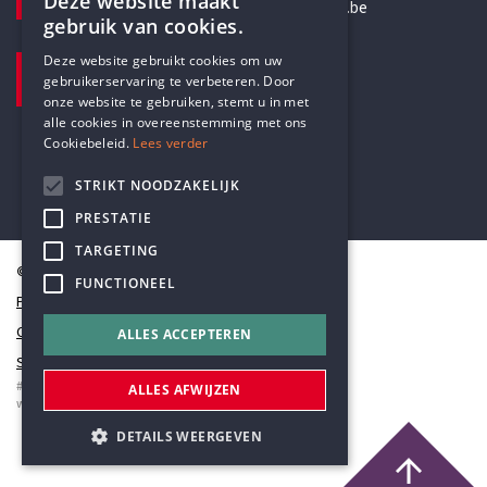
Deze website maakt
secretariaat@humanistischverbond.be
gebruik van cookies.
ENGLISH
BEZOEKADRES
Deze website gebruikt cookies om uw
gebruikerservaring te verbeteren. Door
DUTCH
Pottenbrug 4
onze website te gebruiken, stemt u in met
Antwerpen, 2000
alle cookies in overeenstemming met ons
Cookiebeleid.
Lees verder
STRIKT NOODZAKELIJK
PRESTATIE
TARGETING
© Humanistisch Verbond 2026
FUNCTIONEEL
Privacy
Cookiestatement
ALLES ACCEPTEREN
Sitemap
#codedwithlove by
Codelines
ALLES AFWIJZEN
webapplicaties
,
mobiele apps
&
maatwerk websites
DETAILS WEERGEVEN