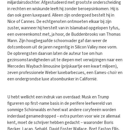
miljardairsdochter. Afgestudeerd met grootste onderscheiding
in rechten en wiskunde leeft hij zonder beroepsinkomen. Hij is
dan ook geen luxepaard. Alleen zijn ondergoed bestelt hij in
Nice of Cannes. De echtgenoten ontmoeten elkaar bij zijn
zuster, wanneer hij herstelt van in Islamabad opgelopen tyfus,
een overeenkomst met, ja hoor, de Buddenbrooks van Thomas
Mann. Zijn hoogbegaafde schoonvader gaf dan weer de
dotcomboom uit de jaren negentig in Silicon Valley mee vorm.
De opbrengsten daarvan laten de auteur toe om hun
gezinsomstandigheden uit te diepen met verwijzingen naar een
Mercedes Waybach limousine (prijskaartje een kwart miljoen),
zeven professionele Weber luxebarbecues, een Eames-
chair
en
een ondergrondse luxe atoombunker in Californië.
U hebt wellicht een indruk van overdaad: Musk en Trump
figureren op first-name basis in de perifere leefwereld van
sommige Schönwalds en heel wat andere coryfeeën worden
inderdaad genamedropped – extra punten voor wie ze allemaal
kent, moet de schrijver hebben gedacht – waaronder Boris
Becker, Lacan, Sebald, David Foster Wallace, Bret Easton Ellis,