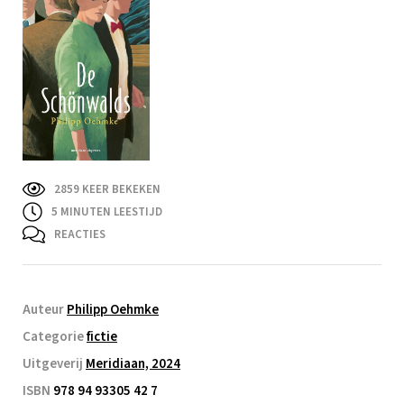
2859 KEER BEKEKEN
5
MINUTEN LEESTIJD
REACTIES
Auteur
Philipp Oehmke
Categorie
fictie
Uitgeverij
Meridiaan, 2024
ISBN
978 94 93305 42 7