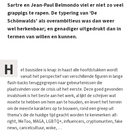
Sartre en Jean-Paul Belmondo viel er niet zo veel
grappigs te rapen. De typering van ‘De
Schönwalds’ als overambitieus was dan weer
wel herkenbaar; en genadiger uitgedrukt dan in
termen van willen en kunnen.
H
et basisidee is knap: in haast alle hoofdstukken wordt
vanuit het perspectief van verschillende figuren in lange
flash-backs teruggegrepen naar gebeurtenissen die
plaatsvinden voor de crisis uit het eerste. Deze goed gevonden
invalshoek is het beste aan het werk, al lijkt de schrijver wat
moeite te hebben om hem aan te houden, en levert het terrein
om de meeste karakters op te bouwen, rond een greep uit
thema’s die de huidige tijd geacht worden te kenmerken: alt-
right, MeToo, MAGA, LGBTQ+, influencers, cryptomunten, fake
news, cancelcultuur, woke, …