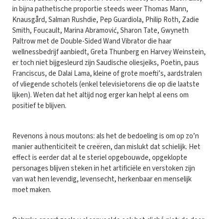
in bijna pathetische proportie steeds weer Thomas Mann,
Knausgård, Salman Rushdie, Pep Guardiola, Philip Roth, Zadie
Smith, Foucault, Marina Abramović, Sharon Tate, Gwyneth
Paltrow met de Double-Sided Wand Vibrator die haar
wellnessbedrijf aanbiedt, Greta Thunberg en Harvey Weinstein,
er toch niet bijgesleurd zijn Saudische oliesjeiks, Poetin, paus
Franciscus, de Dalai Lama, kleine of grote moefti’s, aardstralen
of vliegende schotels (enkel televisietorens die op die laatste
lijken). Weten dat het altijd nog erger kan helpt al eens om
positief te blijven.
Revenons à nous moutons: als het de bedoeling is om op zo’n
manier authenticiteit te creëren, dan mislukt dat schielijk. Het
effect is eerder dat al te steriel opgebouwde, opgeklopte
personages blijven steken in het artificiële en verstoken zijn
van wat hen levendig, levensecht, herkenbaar en menselijk
moet maken.