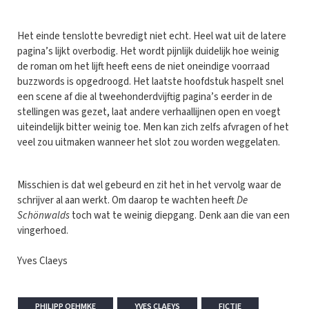
Het einde tenslotte bevredigt niet echt. Heel wat uit de latere
pagina’s lijkt overbodig. Het wordt pijnlijk duidelijk hoe weinig
de roman om het lijft heeft eens de niet oneindige voorraad
buzzwords is opgedroogd. Het laatste hoofdstuk haspelt snel
een scene af die al tweehonderdvijftig pagina’s eerder in de
stellingen was gezet, laat andere verhaallijnen open en voegt
uiteindelijk bitter weinig toe. Men kan zich zelfs afvragen of het
veel zou uitmaken wanneer het slot zou worden weggelaten.
Misschien is dat wel gebeurd en zit het in het vervolg waar de
schrijver al aan werkt. Om daarop te wachten heeft
De
Schönwalds
toch wat te weinig diepgang. Denk aan die van een
vingerhoed.
Yves Claeys
PHILIPP OEHMKE
YVES CLAEYS
FICTIE