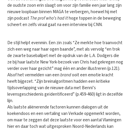
de oudste zoon erin slaagt om voor zijn familie een jaar lang zijn
nieuwe loopbaan binnen MAGA te verbergen, hoewel hij met
zijn podcast
The prof who’s had it
hoge toppen in de beweging
scheert en zelfs viraal gaat na een interview bij CNN.
De stijl helpt evenmin. Een zin zoals “Ze merkte hoe traanvocht
zich een weg naar haar ogen baande”, met als vervolg “en trok
de zwarte baseballpet met de opdruk van de L.A. Dodgers die
ze bij haar laatste New York-bezoek van Chris had gekregen nog
verder over haar gezicht” mag één en ander illustreren (p.121).
Alsof het vermelden van een
brand
ooit een emotie kracht
heeft bijgezet. “Zijn breinalgoritmen hadden een kritieke
tijdsoverlapping van de nieuwe data met Benni’s
levensgeschiedenis geïdentificeerd” (p.459-460) ligt in dezelfde
lijn.
Als laatste aliënerende factoren kunnen dialogen uit de
koekendoos en een vertaling van Verkade opgemerkt worden,
om maar te zeggen dat deze laatste voor een aantal Vlamingen
hier en daar toch wat uitgesproken Noord-Nederlands kan