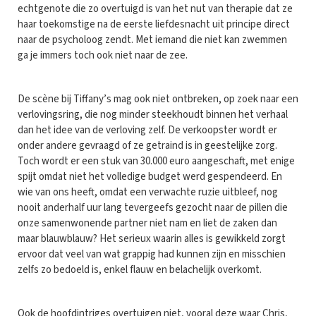
echtgenote die zo overtuigd is van het nut van therapie dat ze
haar toekomstige na de eerste liefdesnacht uit principe direct
naar de psycholoog zendt. Met iemand die niet kan zwemmen
ga je immers toch ook niet naar de zee.
De scène bij Tiffany’s mag ook niet ontbreken, op zoek naar een
verlovingsring, die nog minder steekhoudt binnen het verhaal
dan het idee van de verloving zelf. De verkoopster wordt er
onder andere gevraagd of ze getraind is in geestelijke zorg.
Toch wordt er een stuk van 30.000 euro aangeschaft, met enige
spijt omdat niet het volledige budget werd gespendeerd. En
wie van ons heeft, omdat een verwachte ruzie uitbleef, nog
nooit anderhalf uur lang tevergeefs gezocht naar de pillen die
onze samenwonende partner niet nam en liet de zaken dan
maar blauwblauw? Het serieux waarin alles is gewikkeld zorgt
ervoor dat veel van wat grappig had kunnen zijn en misschien
zelfs zo bedoeld is, enkel flauw en belachelijk overkomt.
Ook de hoofdintriges overtuigen niet, vooral deze waar Chris,