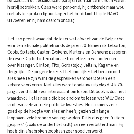
betaald aan de socialistische partij en een aantal mensen waren
hierbij betrokken. Claes werd genoemd, hij ontkende maar wou
niet als besproken figuur langer het hoofdambt bij de NAVO
uitvoeren en hij nam daarom ontslag.
Het kan geen kwaad dat de lezer wat afweet van de Belgische
en internationale politiek sinds de jaren 70. Namen als Leburton,
Cools, Spitaels, Gaston Eyskens, Martens en Dehaene passeren
de revue. Op het internationale toneel lezen we onder meer
over Kissinger, Clinton, Tito, Gorbatsjov, Jeltsin, Kagame en
dergelijke. De jongere lezer zal het moeilijker hebben om met
alles mee te zijn want de gesprekken veronderstellen een
zekere voorkennis. Niet alles wordt opnieuw uitgelegd. Als 70-
jarige vond ik dit zeer interessant om lezen. Dit boek is dus heel
waardevol. Het is nog altijd boeiend om te lezen wat Willy Claes
vindt van vele actuele politieke kwesties. Hij is immers zeer
goed op de hoogte van alles en heeft, gezien zijn lange
loopbaan, vele bronnen van ingewijden. Dit is dus geen “ultiem
gesprek” (zoals de ondertitel luidt) van een verbitterd man. Hij
heeft zijn afgebroken loopbaan zeer goed verwerkt.