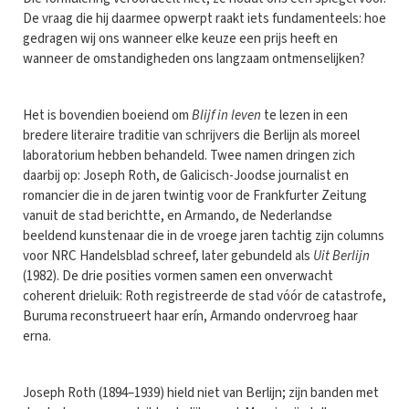
De vraag die hij daarmee opwerpt raakt iets fundamenteels: hoe
gedragen wij ons wanneer elke keuze een prijs heeft en
wanneer de omstandigheden ons langzaam ontmenselijken?
Het is bovendien boeiend om
Blijf in leven
te lezen in een
bredere literaire traditie van schrijvers die Berlijn als moreel
laboratorium hebben behandeld. Twee namen dringen zich
daarbij op: Joseph Roth, de Galicisch-Joodse journalist en
romancier die in de jaren twintig voor de Frankfurter Zeitung
vanuit de stad berichtte, en Armando, de Nederlandse
beeldend kunstenaar die in de vroege jaren tachtig zijn columns
voor NRC Handelsblad schreef, later gebundeld als
Uit Berlijn
(1982). De drie posities vormen samen een onverwacht
coherent drieluik: Roth registreerde de stad vóór de catastrofe,
Buruma reconstrueert haar erín, Armando ondervroeg haar
erna.
Joseph Roth (1894–1939) hield niet van Berlijn; zijn banden met