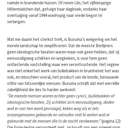
ruimde in brandende huizen. Of neem Lilo, het vijftienjarige
Hitlermädchen dat, getuige haar dagboek, ondanks haar
overtuiging vanaf 1944 wanhopig naar vrede begon te
verlangen.
Wat me daarin het sterkst treft, is Buruma’s weigering om het
morele landschap te simplificeren. Dat de meeste Berlijners
geen ideologische fanaten waren maar ook geen helden, dat zij
eenvoudigweg schikten en wegkeken, is voor hem geen
ontlastende vaststelling maar een verontrustende. Het regime
was niet enkel het werk van bullebakken in bruinhemd: het was
ook, en misschien vooral, het product van de brede, benauwde
stilte van fatsoenlijke mensen. Buruma schrijft dat met een kille
zakelijkheid die des te harder aankomt:
“De meeste mensen waren echter geen cynici, bullebakken of
ideologische fanaten. Zij schikten zich eenvoudigweg, deden
wat er van hen werd gevraagd, keken weg als er iets
onaangenaams gebeurde en veinsden niet te weten wat er
gebeurde met de mensen die in de nacht verdwenen.”
(pagina 12)
Die formulering veroordeelt niet, ze houdt ons een spiegel voor.