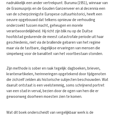
nadrukkelijk een ander vertrekpunt. Buruma (1951), winnaar van
de Erasmusprijs en de Gouden Ganzenveer en al decennia een
van de scherpzinnigste Europese cultuurhistorici, heeft een
oeuvre opgebouwd dat telkens opnieuw de verhouding
onderzoekt tussen macht, geheugen en morele
verantwoordelijkheid. Hij richt zijn blik nu op de Duitse
hoofdstad gedurende de meest catastrofale periode uit haar
geschiedenis, niet via de brallende gebaren van het regime
maar via de tastbare, dagelijkse ervaringen van mensen die
simpelweg voor de banaliteit van het voortbestaan stonden.
Zijn methode is sober en raak tegelijk: dagboeken, brieven,
krantenartikelen, herinneringen opgetekend door tijdgenoten
die zichzelf zelden als historische subjecten beschouwden. Wat
daaruit ontstaat is een veelstemmig, soms schrijnend portret
van een stad in verval, bezien door de ogen van hen die er
gewoonweg doorheen moesten zien te komen.
Wat dit boek onderscheidt van vergelijkbaar werk is de