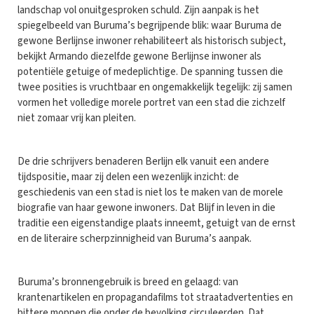
landschap vol onuitgesproken schuld. Zijn aanpak is het
spiegelbeeld van Buruma’s begrijpende blik: waar Buruma de
gewone Berlijnse inwoner rehabiliteert als historisch subject,
bekijkt Armando diezelfde gewone Berlijnse inwoner als
potentiële getuige of medeplichtige. De spanning tussen die
twee posities is vruchtbaar en ongemakkelijk tegelijk: zij samen
vormen het volledige morele portret van een stad die zichzelf
niet zomaar vrij kan pleiten.
De drie schrijvers benaderen Berlijn elk vanuit een andere
tijdspositie, maar zij delen een wezenlijk inzicht: de
geschiedenis van een stad is niet los te maken van de morele
biografie van haar gewone inwoners. Dat Blijf in leven in die
traditie een eigenstandige plaats inneemt, getuigt van de ernst
en de literaire scherpzinnigheid van Buruma’s aanpak.
Buruma’s bronnengebruik is breed en gelaagd: van
krantenartikelen en propagandafilms tot straatadvertenties en
bittere moppen die onder de bevolking circuleerden. Dat