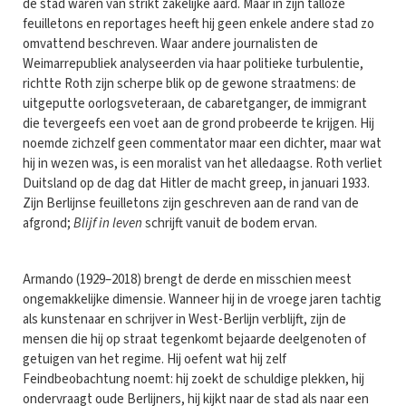
de stad waren van strikt zakelijke aard. Maar in zijn talloze
feuilletons en reportages heeft hij geen enkele andere stad zo
omvattend beschreven. Waar andere journalisten de
Weimarrepubliek analyseerden via haar politieke turbulentie,
richtte Roth zijn scherpe blik op de gewone straatmens: de
uitgeputte oorlogsveteraan, de cabaretganger, de immigrant
die tevergeefs een voet aan de grond probeerde te krijgen. Hij
noemde zichzelf geen commentator maar een dichter, maar wat
hij in wezen was, is een moralist van het alledaagse. Roth verliet
Duitsland op de dag dat Hitler de macht greep, in januari 1933.
Zijn Berlijnse feuilletons zijn geschreven aan de rand van de
afgrond;
Blijf in leven
schrijft vanuit de bodem ervan.
Armando (1929–2018) brengt de derde en misschien meest
ongemakkelijke dimensie. Wanneer hij in de vroege jaren tachtig
als kunstenaar en schrijver in West-Berlijn verblijft, zijn de
mensen die hij op straat tegenkomt bejaarde deelgenoten of
getuigen van het regime. Hij oefent wat hij zelf
Feindbeobachtung noemt: hij zoekt de schuldige plekken, hij
ondervraagt oude Berlijners, hij kijkt naar de stad als naar een