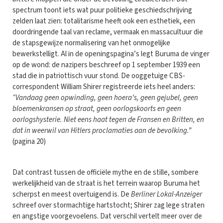
spectrum toont iets wat puur politieke geschiedschrijving
zelden laat zien: totalitarisme heeft ook een esthetiek, een
doordringende taal van reclame, vermaak en massacultuur die
de stapsgewijze normalisering van het onmogelijke
bewerkstelligt. Al in de openingspagina’s legt Buruma de vinger
op de wond: de nazipers beschreef op 1 september 1939 een
stad die in patriottisch vuur stond. De ooggetuige CBS-
correspondent William Shirer registreerde iets heel anders:
“Vandaag geen opwinding, geen hoera’s, geen gejubel, geen
bloemenkransen op straat, geen oorlogskoorts en geen
oorlogshysterie. Niet eens haat tegen de Fransen en Britten, en
dat in weerwil van Hitlers proclamaties aan de bevolking.”
(pagina 20)
Dat contrast tussen de officiële mythe en de stille, sombere
werkelijkheid van de straat is het terrein waarop Buruma het
scherpst en meest overtuigend is. De
Berliner Lokal-Anzeiger
schreef over stormachtige hartstocht; Shirer zag lege straten
en angstige voorgevoelens. Dat verschil vertelt meer over de