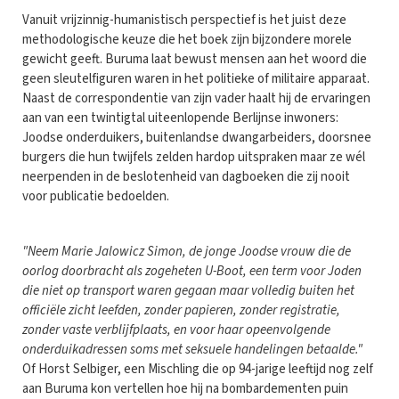
Vanuit vrijzinnig-humanistisch perspectief is het juist deze
methodologische keuze die het boek zijn bijzondere morele
gewicht geeft. Buruma laat bewust mensen aan het woord die
geen sleutelfiguren waren in het politieke of militaire apparaat.
Naast de correspondentie van zijn vader haalt hij de ervaringen
aan van een twintigtal uiteenlopende Berlijnse inwoners:
Joodse onderduikers, buitenlandse dwangarbeiders, doorsnee
burgers die hun twijfels zelden hardop uitspraken maar ze wél
neerpenden in de beslotenheid van dagboeken die zij nooit
voor publicatie bedoelden.
"Neem Marie Jalowicz Simon, de jonge Joodse vrouw die de
oorlog doorbracht als zogeheten U-Boot, een term voor Joden
die niet op transport waren gegaan maar volledig buiten het
officiële zicht leefden, zonder papieren, zonder registratie,
zonder vaste verblijfplaats, en voor haar opeenvolgende
onderduikadressen soms met seksuele handelingen betaalde."
Of Horst Selbiger, een Mischling die op 94-jarige leeftijd nog zelf
aan Buruma kon vertellen hoe hij na bombardementen puin