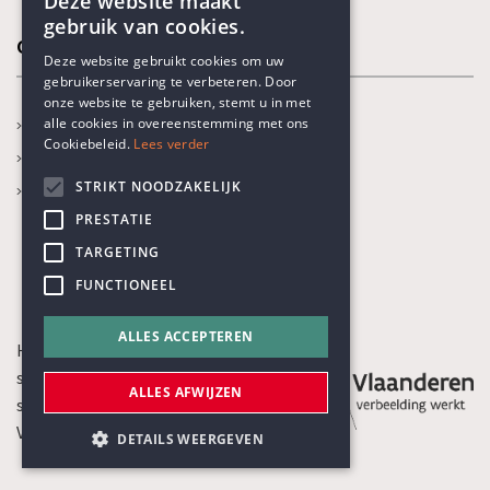
Deze website maakt
gebruik van cookies.
Onze thema's
ENGLISH
Deze website gebruikt cookies om uw
gebruikerservaring te verbeteren. Door
DUTCH
onze website te gebruiken, stemt u in met
alle cookies in overeenstemming met ons
Jaarthema
Cookiebeleid.
Lees verder
Opvoeden en onderwijs
STRIKT NOODZAKELIJK
Gezondheidszorg
PRESTATIE
TARGETING
FUNCTIONEEL
ALLES ACCEPTEREN
Het Humanistisch Verbond is een
sociaal-culturele organisatie die
ALLES AFWIJZEN
subsidies ontvangt van de
Vlaamse Gemeenschap
DETAILS WEERGEVEN