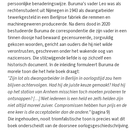
persoonlijke benaderingswijze. Buruma’s vader Leo was als
rechtenstudent uit Nijmegen in 1943 als dwangarbeider
tewerkgesteld in een Berlijnse fabriek die remmen en
machinegeweren produceerde. Na diens dood in 2020
bestudeerde Buruma de correspondentie die zijn vader in een
tinnen doosje had bewaard: gecensureerde, zorgvuldig
gekozen woorden, gericht aan ouders die hij niet wilde
verontrusten, geschreven onder het wakende oog van
nazicensors. Die stilzwijgende liefde is op zichzelf een
historisch document. In de inleiding formuleert Buruma de
morele toon die het hele boek draagt:
“Zijn lot als dwangarbeider in Berlijn in oorlogstijd zou hem
blijven achtervolgen. Had hij de juiste keuze gemaakt? Had hij
op het station van Arnhem misschien toch moeten proberen te
ontsnappen? […] Niet iedereen is een held en zelfs helden zijn
niet altijd moreel zuiver. Compromissen hebben hun prijs en de
ene keer is die acceptabeler dan de andere.”
(pagina 9)
Die ingehouden, nooit triomfalistische toon is precies wat dit
boek onderscheidt van de doorsnee oorlogsgeschiedschrijving.