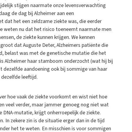
mijdelijk stijgen naarmate onze levensverwachting
ndaag de dag bij Alzheimer aan een
t dat het een zeldzame ziekte was, die eerder
 We weten nu dat het risico toeneemt naarmate men
mensen, de ziekte kunnen krijgen. We kennen
groot dat Auguste Deter, Alzheimers patiënte die
ad, belast was met de genetische mutatie die het
is Alzheimer haar stamboom onderzocht (wat hij bij
dat dezelfde aandoening ook bij sommige van haar
ezelfde leeftijd.
over hoe vaak de ziekte voorkomt en wist niet hoe
en veel verder, maar jammer genoeg nog niet wat
 DNA-mutatie, krijgt onherroepelijk de ziekte.
In zekere zin is de situatie erger dan in de tijd
onder het te weten. En misschien is voor sommigen