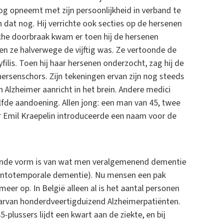
og opneemt met zijn persoonlijkheid in verband te
on dat nog. Hij verrichte ook secties op de hersenen
he doorbraak kwam er toen hij de hersenen
en ze halverwege de vijftig was. Ze vertoonde de
lis. Toen hij haar hersenen onderzocht, zag hij de
hersenschors. Zijn tekeningen ervan zijn nog steeds
 Alzheimer aanricht in het brein. Andere medici
lfde aandoening. Allen jong: een man van 45, twee
r Emil Kraepelin introduceerde een naam voor de
mende vorm is van wat men veralgemenend dementie
rontotemporale dementie). Nu mensen een pak
meer op. In België alleen al is het aantal personen
rvan honderdveertigduizend Alzheimerpatiënten.
-plussers lijdt een kwart aan de ziekte, en bij