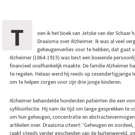
T
oen ik het boek van Jetske van der Schaar h
Draaisma over Alzheimer. Ik was al veel ve
geheugenverlies voor te hebben, dat gaat van
Alzheimer (1864-1915) was best een boeiende persoonlij
financieel onafhankelijk maakte. De familie Alzheimer 
te regelen. Helaas werd hij reeds op zesendertigjarige le
om te helpen zorgen voor zijn drie jonge kinderen.
Alzheimer behandelde honderden patiënten die een vor
syfilisinfectie. Hij nam de tijd om lange gesprekken te vo
om hun geheugen, concentratie en abstractievermogen t
artikelen over. Draaisma citeert: ‘Geheugen en oordeel, g
raakt steeds verder gescheiden van de buitenwereld, om