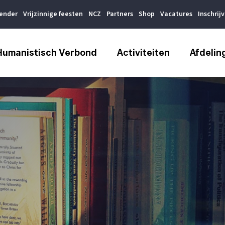
lender
Vrijzinnige feesten
NCZ
Partners
Shop
Vacatures
Inschrij
Humanistisch Verbond
Activiteiten
Afdelin