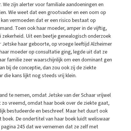
 We zijn alerter voor familiale aandoeningen en
elen. Wie weet dat een grootvader en een oom op
, kan vermoeden dat er een risico bestaat op
 iemand. Toen ook haar moeder, amper in de vijftig,
zekerheid. Uit een beetje genealogisch onderzoek
 Jetske haar geboorte, op vroege leeftijd Alzheimer
haar moeder op consultatie ging, legde uit dat ze
haar familie zeer waarschijnlijk om een dominant gen
n bij de conceptie, dan zou ook zij de ziekte
die kans lijkt nog steeds vrij klein.
and te nemen, omdat Jetske van der Schaar vrijwel
iet zo vreemd, omdat haar boek over de ziekte gaat,
lijk bestudeerde en beschreef. Maar het duurt ook
t boek. De ondertitel van haar boek luidt weliswaar
op pagina 245 dat we vernemen dat ze zelf met