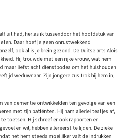
alf uit had, herlas ik tussendoor het hoofdstuk van
rgeten. Daar hoef je geen onrustwekkend
zelf, ook al is je brein gezond. De Duitse arts Alois
kheid. Hij trouwde met een rijke vrouw, wat hem
had maar liefst acht dienstbodes om het huishouden
eftijd weduwnaar. Zijn jongere zus trok bij hem in,
m van dementie ontwikkelden ten gevolge van een
eren met zijn patiënten. Hij nam allerlei testjes af,
e toetsen. Hij schreef er ook rapporten en
evoel en wil, hebben allereerst te lijden. De zieke
dat het hem steeds moeilijker valt de indrukken