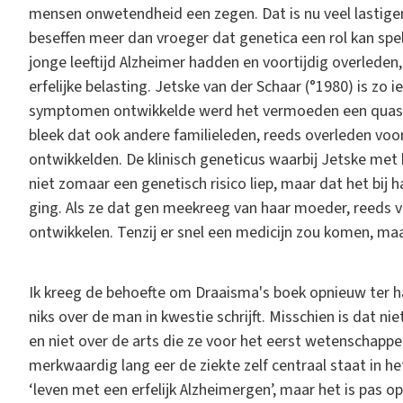
mensen onwetendheid een zegen. Dat is nu veel lastiger.
beseffen meer dan vroeger dat genetica een rol kan sp
jonge leeftijd Alzheimer hadden en voortijdig overleden
erfelijke belasting. Jetske van der Schaar (°1980) is zo
symptomen ontwikkelde werd het vermoeden een quasi 
bleek dat ook andere familieleden, reeds overleden voor
ontwikkelden. De klinisch geneticus waarbij Jetske met 
niet zomaar een genetisch risico liep, maar dat het bij 
ging. Als ze dat gen meekreeg van haar moeder, reeds va
ontwikkelen. Tenzij er snel een medicijn zou komen, maar 
Ik kreeg de behoefte om Draaisma's boek opnieuw ter h
niks over de man in kwestie schrijft. Misschien is dat n
en niet over de arts die ze voor het eerst wetenschappe
merkwaardig lang eer de ziekte zelf centraal staat in he
‘leven met een erfelijk Alzheimergen’, maar het is pas 