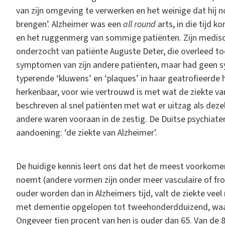
van zijn omgeving te verwerken en het weinige dat hij n
brengen’. Alzheimer was een
all round
arts, in die tijd k
en het ruggenmerg van sommige patiënten. Zijn medisc
onderzocht van patiënte Auguste Deter, die overleed to
symptomen van zijn andere patiënten, maar had geen syfi
typerende ‘kluwens’ en ‘plaques’ in haar geatrofieerde 
herkenbaar, voor wie vertrouwd is met wat de ziekte van
beschreven al snel patiënten met wat er uitzag als deze
andere waren vooraan in de zestig. De Duitse psychiate
aandoening: ‘de ziekte van Alzheimer’.
De huidige kennis leert ons dat het de meest voorko
noemt (andere vormen zijn onder meer vasculaire of f
ouder worden dan in Alzheimers tijd, valt de ziekte veel 
met dementie opgelopen tot tweehonderdduizend, waa
Ongeveer tien procent van hen is ouder dan 65. Van de 85