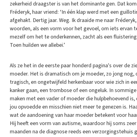
zekerheid draagster is van het dominante gen. Dat komt 
Fréderyk, haar vriend: ‘In één klap werd met een guillot
afgehakt. Dertig jaar. Weg. Ik draaide me naar Fréderyk
woorden, als een vorm voor het gevoel, om iets ervan te
mezelf om het te onderkennen, zacht als een fluisterin
Toen huilden we allebei.’
Als ze het in de eerste paar honderd pagina's over de zi
moeder. Het is dramatisch om je moeder, zo jong nog, op 
tragisch, en ongetwijfeld herkenbaar voor wie zich in ee
kanker gaan, een trombose of een ongeluk. In sommige va
maken met een vader of moeder die hulpbehoevend is, di
jou opvoedde en misschien niet meer te genezen is. Haar
wat de aandoening van haar moeder betekent voor haar
Hij heeft een vorm van autisme, waardoor hij soms zeer di
maanden na de diagnose reeds een verzorgingstehuis ge