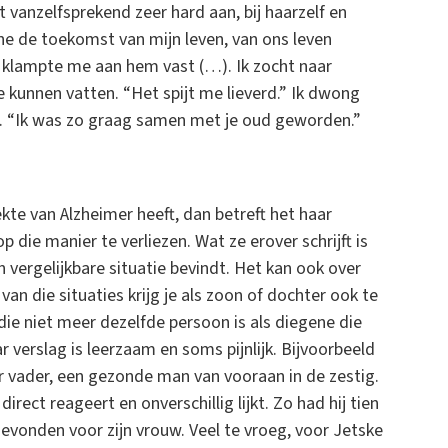
vanzelfsprekend zeer hard aan, bij haarzelf en
ine de toekomst van mijn leven, van ons leven
, klampte me aan hem vast (…). Ik zocht naar
 kunnen vatten. “Het spijt me lieverd.” Ik dwong
g. “Ik was zo graag samen met je oud geworden.”
ekte van Alzheimer heeft, dan betreft het haar
die manier te verliezen. Wat ze erover schrijft is
n vergelijkbare situatie bevindt. Het kan ook over
n die situaties krijg je als zoon of dochter ook te
e niet meer dezelfde persoon is als diegene die
 verslag is leerzaam en soms pijnlijk. Bijvoorbeeld
 vader, een gezonde man van vooraan in de zestig.
rect reageert en onverschillig lijkt. Zo had hij tien
vonden voor zijn vrouw. Veel te vroeg, voor Jetske