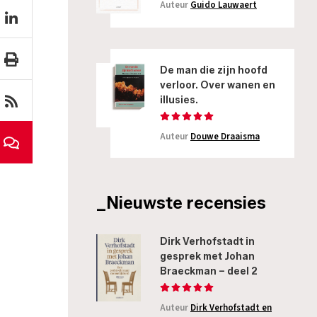
Auteur
Guido Lauwaert
De man die zijn hoofd
verloor. Over wanen en
illusies.
Auteur
Douwe Draaisma
_Nieuwste recensies
Dirk Verhofstadt in
gesprek met Johan
Braeckman – deel 2
Auteur
Dirk Verhofstadt en