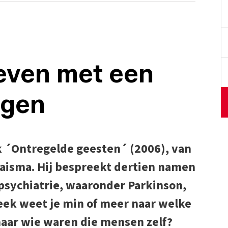
even met een
rgen
k ´Ontregelde geesten´ (2006), van
aisma. Hij bespreekt dertien namen
psychiatrie, waaronder Parkinson,
leek weet je min of meer naar welke
aar wie waren die mensen zelf?