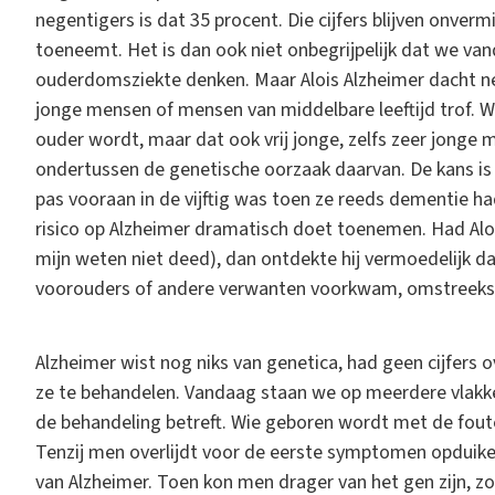
negentigers is dat 35 procent. Die cijfers blijven onver
toeneemt. Het is dan ook niet onbegrijpelijk dat we va
ouderdomsziekte denken. Maar Alois Alzheimer dacht ne
jonge mensen of mensen van middelbare leeftijd trof.
ouder wordt, maar dat ook vrij jonge, zelfs zeer jonge 
ondertussen de genetische oorzaak daarvan. De kans is 
pas vooraan in de vijftig was toen ze reeds dementie h
risico op Alzheimer dramatisch doet toenemen. Had Alo
mijn weten niet deed), dan ontdekte hij vermoedelijk 
voorouders of andere verwanten voorkwam, omstreeks d
Alzheimer wist nog niks van genetica, had geen cijfers 
ze te behandelen. Vandaag staan we op meerdere vlakk
de behandeling betreft. Wie geboren wordt met de foute
Tenzij men overlijdt voor de eerste symptomen opduiken. 
van Alzheimer. Toen kon men drager van het gen zijn, z