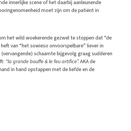
e innerlijke scene of het daarbij aanleunende
 vooringenomenheid moet zijn om de patiënt in
 om het wild woekerende gezwel te stoppen dat “de
eft van “het sowieso onvoorspelbare” liever in
e (vervangende) schaamte bijgevolg graag sudderen
ft:
“la grande bouffe & le feu artifice”.
AKA de
 hand in hand opstappen met de liefde en de