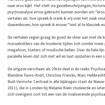
naar eros kijkt. Het stelt via gevalbeschrijvingen, histo
psychoanalyse ertoe gebracht kunnen worden om “eros o
vertalen als: hoe spreek ik vrank & vrij over het vaak on
daarenboven, hoe spreek ik erover “niet al te klassiek w
De verhalen vegen graag én goed de vloer aan met de 
moraalridders van de moderne tijden zich zonder meer 
megafoon, toeters of modische bellen. Over de hele lij
paralelle leven dat zich niet wil en laat opsluiten in een s
De uitgave verscheen als 29ste deel in de reeks Psychoa
Blandine Faoro-Kreit, Christine Franckx, Marc Hebbrecht
Rudi Vermote. Centraal in alle bijdragen staat de Nie
2011), die in Londen bij Melanie Klein studeerde en later
zich overigens ooit tot een van de rivaliserende psychoa