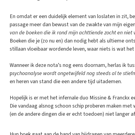
En omdat er een duidelijk element van loslaten in zit,
passage meer dan bewust van de zwakte van mijn eigen
van de boeken die ik rond mijn achttiende zocht en nie
Boeken die je (zo nu en) dan nodig hebt als ultieme o
stillaan vloeibaar wordende leven, waar niets is wat het l
Wanneer ik deze nota’s nog eens doornam, herlas ik tusse
p
sychoanalyse wordt ongetwijfeld nog steeds al te stie
en heren van stand die een andere tijd uitademen.
Hopelijk is er met het infernale duo Missine & Franckx 
Die vandaag alsnog schoon schip proberen maken met w
(en de andere dingen die er echt toedoen) niet langer a
Hun boek gaat aan de hand van bijdragen van meerdere