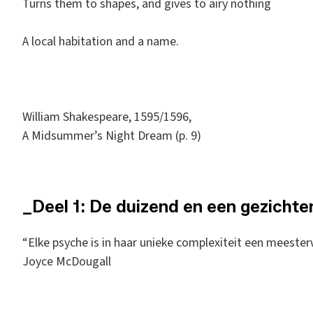
Turns them to shapes, and gives to airy nothing
A local habitation and a name.
William Shakespeare, 1595/1596,
A Midsummer’s Night Dream (p. 9)
_Deel 1: De duizend en een gezichte
“Elke psyche is in haar unieke complexiteit een meester
Joyce McDougall