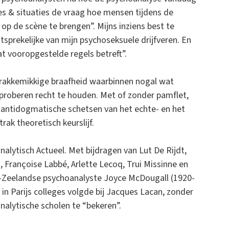
ries & situaties de vraag hoe mensen tijdens de
p de scène te brengen”. Mijns inziens best te
uitsprekelijke van mijn psychoseksuele drijfveren. En
at vooropgestelde regels betreft”.
krakkemikkige braafheid waarbinnen nogal wat
proberen recht te houden. Met of zonder pamflet,
n antidogmatische schetsen van het echte- en het
trak theoretisch keurslijf.
nalytisch Actueel. Met bijdragen van Lut De Rijdt,
, Françoise Labbé, Arlette Lecoq, Trui Missinne en
uw-Zeelandse psychoanalyste Joyce McDougall (1920-
 in Parijs colleges volgde bij Jacques Lacan, zonder
nalytische scholen te “bekeren”.