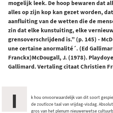
mogelijk leek. De hoop bewaren dat all
alles op zijn kop kan gezet worden, d
aanfluiting van de wetten die de mensel
zin dat elke kunstuiting, elke vernie
grensoverschrijdend is.” (p. 145) - McD
une certaine anormalité´. (Ed Gallimard
Franckx)McDougall, J. (1978). Playdoye
Gallimard. Vertaling citaat Christien F
I
k hou onvoorwaardelijk van dit soort gespier
de zoutloze taal van vrijdag-visdag. Absolu
gros van het plenum nieuwerwetse cultuur