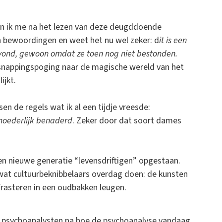
 ben ik me na het lezen van deze deugddoende
 bewoordingen en weet het nu wel zeker: d
it is een
t vond, gewoon omdat ze toen nog niet bestonden.
ntsnappingspoging naar de magische wereld van het
ijkt.
n de regels wat ik al een tijdje vreesde:
fmoederlijk benaderd
. Zeker door dat soort dames
een nieuwe generatie “levensdriftigen” opgestaan.
at cultuurbeknibbelaars overdag doen: de kunsten
frasteren in een oudbakken leugen.
 psychoanalysten na hoe de psychoanalyse vandaag