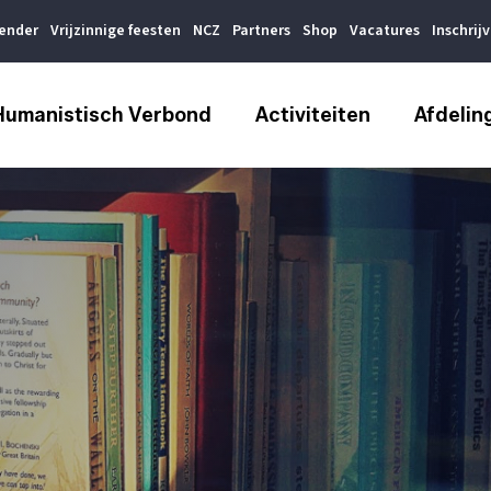
lender
Vrijzinnige feesten
NCZ
Partners
Shop
Vacatures
Inschrij
Humanistisch Verbond
Activiteiten
Afdelin