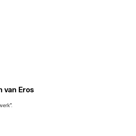
n van Eros
werk”.