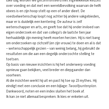
Elke dag worden we geconfronteerd met ingewikkelde keuzes
over voeding en dat met een wereldbevolking waarvan de helft
obees is en zijn hoop stelt op een of ander dieet. De
voedselwetenschap loopt nog achter bij andere vakgebieden,
maar er is duidelijk een kentering. De auteur is zelf
wetenschapper en arts, en geeft toe dat hij onder invloed van
eigen onderzoek en dat van collega's de laatste tien jaar
herhaaldelijk zijn mening heeft moeten herzien. Hij is niet bang
om onderzoeken op zichzelf (en zijn vrouw) te doen en al is dat
– wetenschappelijk gezien – van weinig belang, hij gebruikt de
resultaten om die aan een degelijk onderzochte stelling te
toetsen.
Op basis van nieuwe inzichten is hij het onderwerp voeding
opnieuw gaan bekijken, veel breder en diepgaander dan
voorheen.
Al die inzichten werkt hij uit en past hij toe op 23 mythes. Hij
eindigt met een conclusie en een bijlage:
Twaalfpuntenplan
.
Dankwoord, noten en een index sluiten het boek af.
Ik kan ze niet allemaal bespreken. Ik kies er enkelen uit.