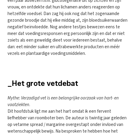
een paar adviezen i.v.m. glucosegehalte uit op zichzelf en zijn
vrouw, en ontdekte dat hun lichamen anders reageerden op
hetzelfde voedsel. Dan zag hij ook nog dat het zogenaamde
gezonde broodje dat hij elke middag at, zijn bloedsuikerwaarden
negatief beïnvloedde. Nog andere testjes bewezen eens te
meer dat voedingsresponsen erg persoonlijk zijn en dat er niet
zoiets als een geweldig dieet voor iedereen bestaat, behalve
dan: eet minder suiker en ultrabewerkte producten en méér
vezels en plantaardige voedingsmiddelen.
_Het grote vetdebat
Mythe: Verzadigd vet is een belangrijke oorzaak van hart- en
vaatziekten
.
Dit hoofdstuk ligt me aan het hart omdat ik een fervent
liefhebber van roomboter ben. De auteur is twintig jaar geleden
op vetarme spread / margarine overgestapt onder invloed van
wetenschappelijk bewijs. Na besproken te hebben hoe het