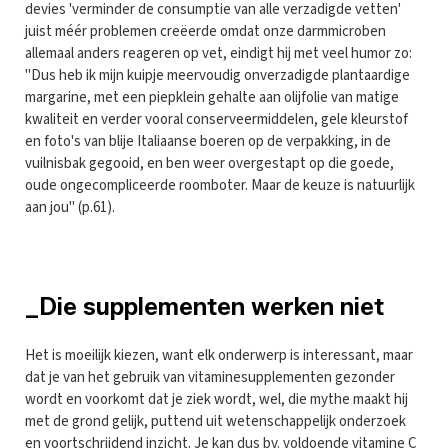
devies 'verminder de consumptie van alle verzadigde vetten'
juist méér problemen creëerde omdat onze darmmicroben
allemaal anders reageren op vet, eindigt hij met veel humor zo:
"Dus heb ik mijn kuipje meervoudig onverzadigde plantaardige
margarine, met een piepklein gehalte aan olijfolie van matige
kwaliteit en verder vooral conserveermiddelen, gele kleurstof
en foto's van blije Italiaanse boeren op de verpakking, in de
vuilnisbak gegooid, en ben weer overgestapt op die goede,
oude ongecompliceerde roomboter. Maar de keuze is natuurlijk
aan jou" (p.61).
_Die supplementen werken niet
Het is moeilijk kiezen, want elk onderwerp is interessant, maar
dat je van het gebruik van vitaminesupplementen gezonder
wordt en voorkomt dat je ziek wordt, wel, die mythe maakt hij
met de grond gelijk, puttend uit wetenschappelijk onderzoek
en voortschrijdend inzicht. Je kan dus bv. voldoende vitamine C