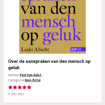
Over de aanspraken van den mensch op
geluk
Auteur
Paul Van Aelst
Categorie
Non-fictie
9 JULI 2022