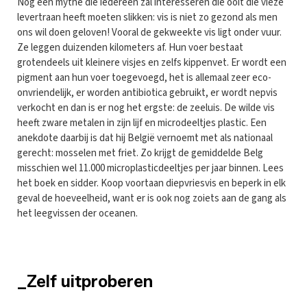
Nog een mythe die iedereen zal interesseren die ooit die vieze
levertraan heeft moeten slikken: vis is niet zo gezond als men
ons wil doen geloven! Vooral de gekweekte vis ligt onder vuur.
Ze leggen duizenden kilometers af. Hun voer bestaat
grotendeels uit kleinere visjes en zelfs kippenvet. Er wordt een
pigment aan hun voer toegevoegd, het is allemaal zeer eco-
onvriendelijk, er worden antibiotica gebruikt, er wordt nepvis
verkocht en dan is er nog het ergste: de zeeluis. De wilde vis
heeft zware metalen in zijn lijf en microdeeltjes plastic. Een
anekdote daarbij is dat hij België vernoemt met als nationaal
gerecht: mosselen met friet. Zo krijgt de gemiddelde Belg
misschien wel 11.000 microplasticdeeltjes per jaar binnen. Lees
het boek en sidder. Koop voortaan diepvriesvis en beperk in elk
geval de hoeveelheid, want er is ook nog zoiets aan de gang als
het leegvissen der oceanen.
_Zelf uitproberen