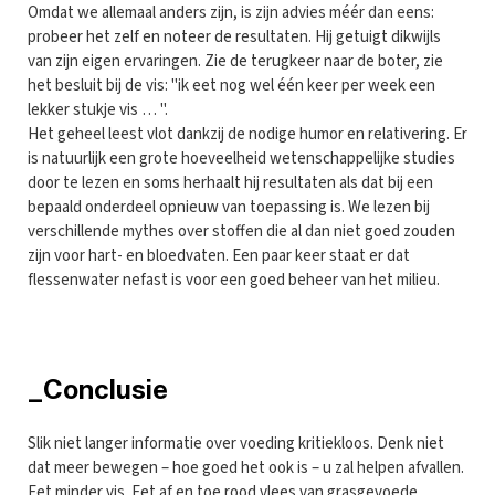
Omdat we allemaal anders zijn, is zijn advies méér dan eens:
probeer het zelf en noteer de resultaten. Hij getuigt dikwijls
van zijn eigen ervaringen. Zie de terugkeer naar de boter, zie
het besluit bij de vis: "ik eet nog wel één keer per week een
lekker stukje vis … ".
Het geheel leest vlot dankzij de nodige humor en relativering. Er
is natuurlijk een grote hoeveelheid wetenschappelijke studies
door te lezen en soms herhaalt hij resultaten als dat bij een
bepaald onderdeel opnieuw van toepassing is. We lezen bij
verschillende mythes over stoffen die al dan niet goed zouden
zijn voor hart- en bloedvaten. Een paar keer staat er dat
flessenwater nefast is voor een goed beheer van het milieu.
_Conclusie
Slik niet langer informatie over voeding kritiekloos. Denk niet
dat meer bewegen – hoe goed het ook is – u zal helpen afvallen.
Eet minder vis. Eet af en toe rood vlees van grasgevoede