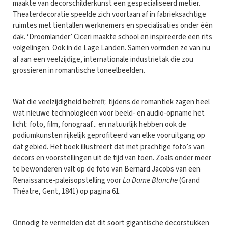
maakte van decorschilderkunst een gespecialiseerd metier.
Theaterdecoratie speelde zich voortaan af in fabrieksachtige
ruimtes met tientallen werknemers en specialisaties onder één
dak. ‘Droomlander’ Ciceri maakte school en inspireerde een rits
volgelingen. Ook in de Lage Landen. Samen vormden ze van nu
af aan een veelzijdige, internationale industrietak die zou
grossieren in romantische toneelbeelden.
Wat die veelzijdigheid betreft: tijdens de romantiek zagen heel
wat nieuwe technologieën voor beeld- en audio-opname het
licht: foto, film, fonograaf... en natuurlijk hebben ook de
podiumkunsten rijkelijk geprofiteerd van elke vooruitgang op
dat gebied. Het boek illustreert dat met prachtige foto’s van
decors en voorstellingen uit de tijd van toen. Zoals onder meer
te bewonderen valt op de foto van Bernard Jacobs van een
Renaissance-paleisopstelling voor
La Dame Blanche
(Grand
Théatre, Gent, 1841) op pagina 61.
Onnodig te vermelden dat dit soort gigantische decorstukken