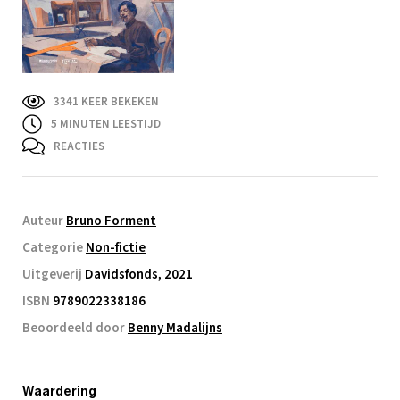
3341 KEER BEKEKEN
5
MINUTEN LEESTIJD
REACTIES
Auteur
Bruno Forment
Categorie
Non-fictie
Uitgeverij
Davidsfonds, 2021
ISBN
9789022338186
Beoordeeld door
Benny Madalijns
Waardering