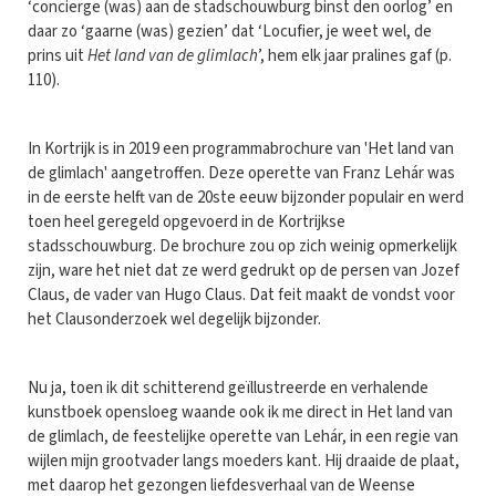
‘concierge (was) aan de stadschouwburg binst den oorlog’ en
daar zo ‘gaarne (was) gezien’ dat ‘Locufier, je weet wel, de
prins uit
Het land van de glimlach
’, hem elk jaar pralines gaf (p.
110).
In Kortrijk is in 2019 een programmabrochure van 'Het land van
de glimlach' aangetroffen. Deze operette van Franz Lehár was
in de eerste helft van de 20ste eeuw bijzonder populair en werd
toen heel geregeld opgevoerd in de Kortrijkse
stadsschouwburg. De brochure zou op zich weinig opmerkelijk
zijn, ware het niet dat ze werd gedrukt op de persen van Jozef
Claus, de vader van Hugo Claus. Dat feit maakt de vondst voor
het Clausonderzoek wel degelijk bijzonder.
Nu ja, toen ik dit schitterend geïllustreerde en verhalende
kunstboek opensloeg waande ook ik me direct in Het land van
de glimlach, de feestelijke operette van Lehár, in een regie van
wijlen mijn grootvader langs moeders kant. Hij draaide de plaat,
met daarop het gezongen liefdesverhaal van de Weense