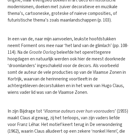
origine, maar evengoed doeken in art deco en historische
modernismen, doeken met zuiver decoratieve en muzikale
thema’s, cartooneske, groteske of naieve composities, of
futuristische thema’s zoals maanlandschappen (p. 103).
In een van de, naar mijn aanvoelen, leukste hoofdstukken
neemt Forment ons mee naar ‘het land van de glimlach’ (pp. 108-
114). Na de
Groote Oorlog
beleefde het operettegenre
hoogdagen en natuurlijk werden ook hier de meest doorknede
‘droomlanders’ ingeschakeld voor de decors. Als voorbeeld
somt de auteur de vele producties op van de Vlaamse Zonen in
Kortrijk, waarvan de herinnering voortleeft in de
achtergebleven decorstukken en in het werk van Hugo Claus,
wiens vader lid was van de Vlaamse Zonen.
In zijn Bijdrage tot ‘
Vlaamse auteurs over hun voorouders
’ (1955)
maakt Claus al gewag, zij het terloops, van zijn vaders liefde
voor Franz Léhar. Het motief keert terug in De verwondering
(1962), waarin Claus alludeert op een zekere ‘nonkel Henri’, die