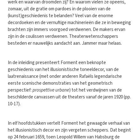
werk en waarvan droomden zij? En waarom vielen ze opeens,
zomaar, uit de gratie om pardoes in de plooien van de
(kunst)geschiedenis te belanden? Veel van de enorme
decordoeken en de vernuftige machinerieën die ze in beweging
brachten zijn immers voorgoed verdwenen. De makers ervan
zijn in de coulissen verdwenen. Theaterwetenschappers
besteden er nauwelijks aandacht aan. Jammer maar helaas.
In de inleiding presenteert Forment een beknopte
geschiedenis van het illusionistische toneeldecor, van de
laatrenaissance (met onder anderen Rafaëls legendarische
eerste scenische demonstraties van het geometrisch
perspectief:
prospettive urbane
) tot het verdwijnen van de
beschilderde canvassen uit de theaters vanaf de jaren 1920 (pp.
10-17).
In elf hoofdstukken vertelt Forment het gewaagde verhaal van
het illusionistisch decor en zijn vergeten scheppers. Dat begint
op 24 februari 1659, toen Leopold Willem van Habsburg de