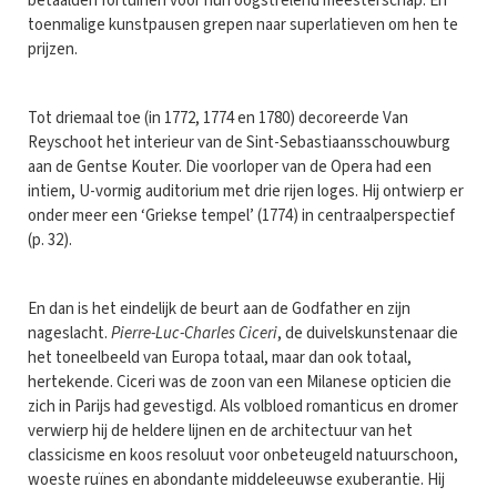
betaalden fortuinen voor hun oogstrelend meesterschap. En
toenmalige kunstpausen grepen naar superlatieven om hen te
prijzen.
Tot driemaal toe (in 1772, 1774 en 1780) decoreerde Van
Reyschoot het interieur van de Sint-Sebastiaansschouwburg
aan de Gentse Kouter. Die voorloper van de Opera had een
intiem, U-vormig auditorium met drie rijen loges. Hij ontwierp er
onder meer een ‘Griekse tempel’ (1774) in centraalperspectief
(p. 32).
En dan is het eindelijk de beurt aan de Godfather en zijn
nageslacht.
Pierre-Luc-Charles Ciceri
, de duivelskunstenaar die
het toneelbeeld van Europa totaal, maar dan ook totaal,
hertekende. Ciceri was de zoon van een Milanese opticien die
zich in Parijs had gevestigd. Als volbloed romanticus en dromer
verwierp hij de heldere lijnen en de architectuur van het
classicisme en koos resoluut voor onbeteugeld natuurschoon,
woeste ruïnes en abondante middeleeuwse exuberantie. Hij