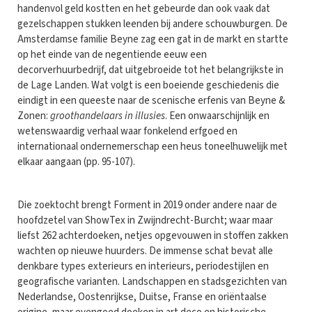
handenvol geld kostten en het gebeurde dan ook vaak dat
gezelschappen stukken leenden bij andere schouwburgen. De
Amsterdamse familie Beyne zag een gat in de markt en startte
op het einde van de negentiende eeuw een
decorverhuurbedrijf, dat uitgebroeide tot het belangrijkste in
de Lage Landen. Wat volgt is een boeiende geschiedenis die
eindigt in een queeste naar de scenische erfenis van Beyne &
Zonen:
groothandelaars in illusies
. Een onwaarschijnlijk en
wetenswaardig verhaal waar fonkelend erfgoed en
internationaal ondernemerschap een heus toneelhuwelijk met
elkaar aangaan (pp. 95-107).
Die zoektocht brengt Forment in 2019 onder andere naar de
hoofdzetel van ShowTex in Zwijndrecht-Burcht; waar maar
liefst 262 achterdoeken, netjes opgevouwen in stoffen zakken
wachten op nieuwe huurders. De immense schat bevat alle
denkbare types exterieurs en interieurs, periodestijlen en
geografische varianten. Landschappen en stadsgezichten van
Nederlandse, Oostenrijkse, Duitse, Franse en oriëntaalse