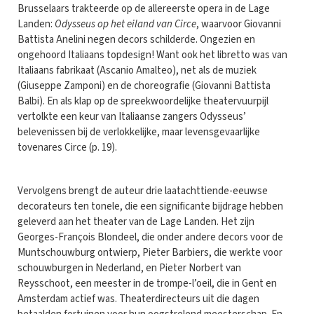
Brusselaars trakteerde op de allereerste opera in de Lage
Landen:
Odysseus op het eiland van Circe
, waarvoor Giovanni
Battista Anelini negen decors schilderde. Ongezien en
ongehoord Italiaans topdesign! Want ook het libretto was van
Italiaans fabrikaat (Ascanio Amalteo), net als de muziek
(Giuseppe Zamponi) en de choreografie (Giovanni Battista
Balbi). En als klap op de spreekwoordelijke theatervuurpijl
vertolkte een keur van Italiaanse zangers Odysseus’
belevenissen bij de verlokkelijke, maar levensgevaarlijke
tovenares Circe (p. 19).
Vervolgens brengt de auteur drie laatachttiende-eeuwse
decorateurs ten tonele, die een significante bijdrage hebben
geleverd aan het theater van de Lage Landen. Het zijn
Georges-François Blondeel, die onder andere decors voor de
Muntschouwburg ontwierp, Pieter Barbiers, die werkte voor
schouwburgen in Nederland, en Pieter Norbert van
Reysschoot, een meester in de trompe-l’oeil, die in Gent en
Amsterdam actief was. Theaterdirecteurs uit die dagen