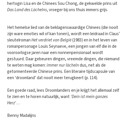
hertogin Lisa en de Chinees Sou Chong, de gekwelde prins uit ​
Das Land des Lächelns
, vroeger bij ons thuis immers grijs.
Het hemelse lied van de beklagenswaardige Chinees (die nooit
zijn ware emoties wil of kan tonen), wordt een leidraad in Claus’
sleutelroman
Het verdriet van België
(1983) en in het leven van
romanpersonage Louis Seynaeve, een jongen van elf die in de
vooroorlogse jaren naar een nonnenpensionaat wordt
gestuurd. Daar gebeuren dingen, vreemde dingen, die niemand
te weten mag komen:
immer nur lächeln
dus, net als de
getormenteerde Chinese prins. Een literaire tijdscapsule van
een ‘droomland’ dat nooit meer terugkeert (p. 114).
Een goede raad, lees Droomlanders en je krijgt het allemaal zelf
te zien en te horen natuurlijk, want
'Dein ist mein ganzes
Herz'
…
Benny Madalijns