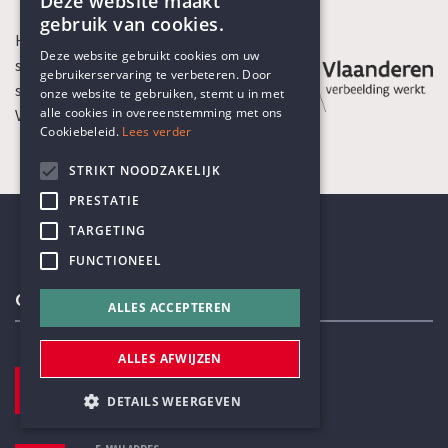
Deze website maakt
gebruik van cookies.
Het Humanistisch Verbond is een
ENGLISH
Deze website gebruikt cookies om uw
sociaal-culturele organisatie die
gebruikerservaring te verbeteren. Door
DUTCH
subsidies ontvangt van de
onze website te gebruiken, stemt u in met
alle cookies in overeenstemming met ons
Vlaamse Gemeenschap
Cookiebeleid.
Lees verder
STRIKT NOODZAKELIJK
PRESTATIE
TARGETING
FUNCTIONEEL
Contactgegevens
ALLES ACCEPTEREN
ALLES AFWIJZEN
TELEFOON
+32 3 233 70 32
DETAILS WEERGEVEN