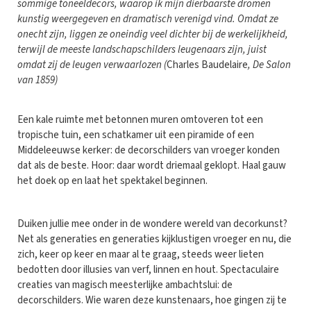
sommige toneeldecors, waarop ik mijn dierbaarste dromen
kunstig weergegeven en dramatisch verenigd vind. Omdat ze
onecht zijn, liggen ze oneindig veel dichter bij de werkelijkheid,
terwijl de meeste landschapschilders leugenaars zijn, juist
omdat zij de leugen verwaarlozen (
Charles Baudelaire
, De Salon
van 1859)
Een kale ruimte met betonnen muren omtoveren tot een
tropische tuin, een schatkamer uit een piramide of een
Middeleeuwse kerker: de decorschilders van vroeger konden
dat als de beste. Hoor: daar wordt driemaal geklopt. Haal gauw
het doek op en laat het spektakel beginnen.
Duiken jullie mee onder in de wondere wereld van decorkunst?
Net als generaties en generaties kijklustigen vroeger en nu, die
zich, keer op keer en maar al te graag, steeds weer lieten
bedotten door illusies van verf, linnen en hout. Spectaculaire
creaties van magisch meesterlijke ambachtslui: de
decorschilders. Wie waren deze kunstenaars, hoe gingen zij te