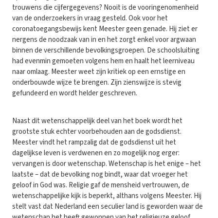
trouwens die cijfergegevens? Nooit is de vooringenomenheid
van de onderzoekers in vraag gesteld. Ook voor het
coronatoegangsbewijs kent Meester geen genade. Hij ziet er
nergens de noodzaak van in en het zorgt enkel voor argwaan
binnen de verschillende bevolkingsgroepen. De schoolsluiting
had evenmin gemoeten volgens hem en haalt het leerniveau
naar omlaag. Meester weet zijn kritiek op een ernstige en
onderbouwde wijze te brengen. Zijn zienswijze is stevig
gefundeerd en wordt helder geschreven.
Naast dit wetenschappelijk deel van het boek wordt het
grootste stuk echter voorbehouden aan de godsdienst.
Meester vindt het rampzalig dat de godsdienst uit het
dagelijkse leven is verdwenen en zo mogelijk nog erger:
vervangen is door wetenschap. Wetenschap is het enige – het
laatste – dat de bevolking nog bindt, waar dat vroeger het
geloof in God was. Religie gaf de mensheid vertrouwen, de
wetenschappelijke kijk is beperkt, althans volgens Meester. Hij
stelt vast dat Nederland een seculier land is geworden waar de
wetenschap het heeft gewonnen van het religieuze geloof.