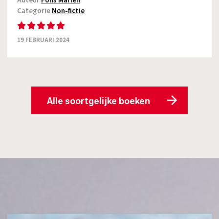
Auteur
Fons Mariën
Categorie
Non-fictie
19 FEBRUARI 2024
Alle soortgelijke boeken