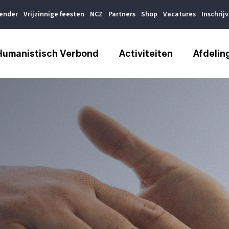
lender
Vrijzinnige feesten
NCZ
Partners
Shop
Vacatures
Inschrij
Humanistisch Verbond
Activiteiten
Afdelin