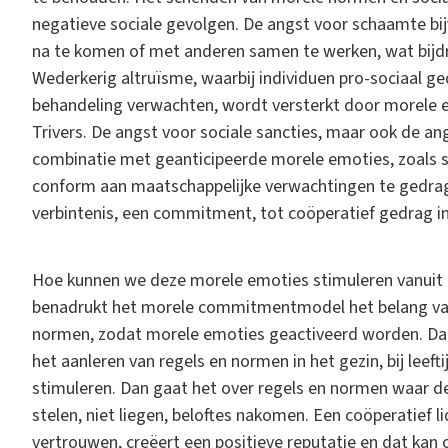
negatieve sociale gevolgen. De angst voor schaamte b
na te komen of met anderen samen te werken, wat bijdraa
Wederkerig altruïsme, waarbij individuen pro-sociaal ge
behandeling verwachten, wordt versterkt door morele e
Trivers. De angst voor sociale sancties, maar ook de ang
combinatie met geanticipeerde morele emoties, zoals 
conform aan maatschappelijke verwachtingen te gedrag
verbintenis, een commitment, tot coöperatief gedrag 
Hoe kunnen we deze morele emoties stimuleren vanuit p
benadrukt het morele commitmentmodel het belang van
normen, zodat morele emoties geactiveerd worden. Dat
het aanleren van regels en normen in het gezin, bij leef
stimuleren. Dan gaat het over regels en normen waar de
stelen, niet liegen, beloftes nakomen. Een coöperatief l
vertrouwen, creëert een positieve reputatie en dat kan o