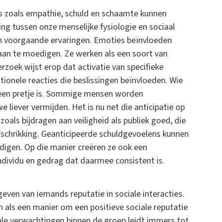
 zoals empathie, schuld en schaamte kunnen
ng tussen onze menselijke fysiologie en sociaal
 en voorgaande ervaringen. Emoties beïnvloeden
an te moedigen. Ze werken als een soort van
oek wijst erop dat activatie van specifieke
onele reacties die beslissingen beïnvloeden. Wie
geen pretje is. Sommige mensen worden
e liever vermijden. Het is nu net die anticipatie op
zoals bijdragen aan veiligheid als publiek goed, die
schrikking. Geanticipeerde schuldgevoelens kunnen
igen. Op die manier creëren ze ook een
dividu en gedrag dat daarmee consistent is.
geven van iemands reputatie in sociale interacties.
n als een manier om een positieve sociale reputatie
le verwachtingen binnen de groep leidt immers tot