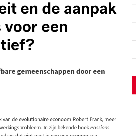
teit en de aanpak
s voor een
tief?
eefbare gemeenschappen door een
k van de evolutionaire econoom Robert Frank, meer
werkingsprobleem. In zijn bekende boek
Passions
gedrag dat niet past in een eng economisch