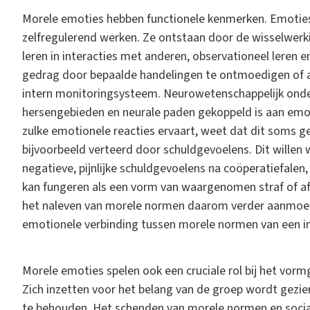
Morele emoties hebben functionele kenmerken. Emoties
zelfregulerend werken. Ze ontstaan door de wisselwerki
leren in interacties met anderen, observationeel leren
gedrag door bepaalde handelingen te ontmoedigen of a
intern monitoringsysteem. Neurowetenschappelijk onderz
hersengebieden en neurale paden gekoppeld is aan emoti
zulke emotionele reacties ervaart, weet dat dit soms 
bijvoorbeeld verteerd door schuldgevoelens. Dit willen w
negatieve, pijnlijke schuldgevoelens na coöperatiefalen, 
kan fungeren als een vorm van waargenomen straf of af
het naleven van morele normen daarom verder aanmoed
emotionele verbinding tussen morele normen van een in
Morele emoties spelen ook een cruciale rol bij het vorm
Zich inzetten voor het belang van de groep wordt gezie
te behouden. Het schenden van morele normen en socia