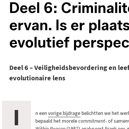
Deel 6: Criminali
ervan. Is er plaat
evolutief perspec
Deel 6 – Veiligheidsbevordering en l
evolutionaire lens
I
n een
vorige bijdrage
belichtten we het wer
bepaald het morele
commitment
- of samen
Within Reason
(1987) analyseert Frank ons 