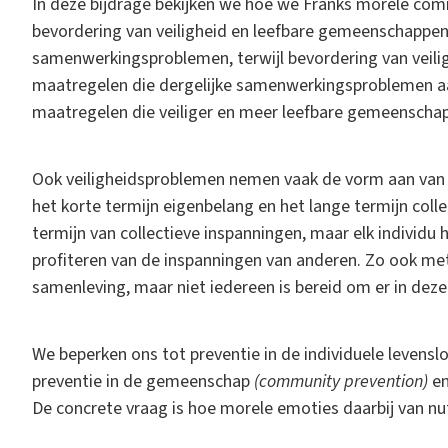
In deze bijdrage bekijken we hoe we Franks morele co
bevordering van veiligheid en leefbare gemeenschappen. 
samenwerkingsproblemen, terwijl bevordering van veili
maatregelen die dergelijke samenwerkingsproblemen aa
maatregelen die veiliger en meer leefbare gemeenschap
Ook veiligheidsproblemen nemen vaak de vorm aan van
het korte termijn eigenbelang en het lange termijn colle
termijn van collectieve inspanningen, maar elk individu 
profiteren van de inspanningen van anderen. Zo ook met v
samenleving, maar niet iedereen is bereid om er in deze
We beperken ons tot preventie in de individuele levens
preventie in de gemeenschap
(community prevention)
en
De concrete vraag is hoe morele emoties daarbij van nut