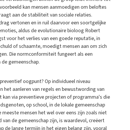
ijvoorbeeld kan mensen aanmoedigen om beloftes
gt aan de stabiliteit van sociale relaties.
drag vertonen en in ruil daarvoor een soortgelijke
moties, aldus de evolutionaire bioloog Robert
st voor het verlies van een goede reputatie, in
schuld of schaamte, moedigt mensen aan om zich
en. Die normconformiteit fungeert als een
in de gemeenschap.
reventief oogpunt? Op individueel niveau
 het aanleren van regels en bewustwording van
 kan via preventieve projecten of programma's die
tijdsgenoten, op school, in de lokale gemeenschap
 meeste mensen het wel over eens zijn zoals niet
id van de gemeenschap zijn, is waardevol, creëert
p de lange termijn in het eigen belang zijn, vooral