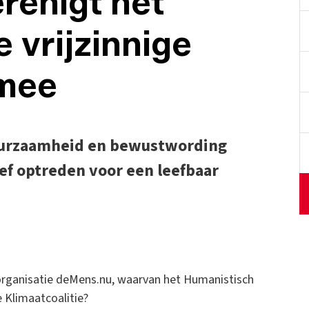
erenigt het
 vrijzinnige
mee
uurzaamheid en bewustwording
ef optreden voor een leefbaar
elorganisatie deMens.nu, waarvan het Humanistisch
e Klimaatcoalitie?