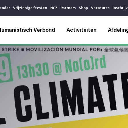
lender
Vrijzinnige feesten
NCZ
Partners
Shop
Vacatures
Inschrij
Humanistisch Verbond
Activiteiten
Afdelin