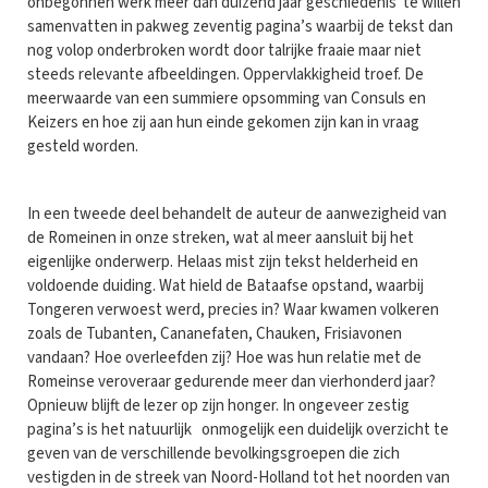
onbegonnen werk meer dan duizend jaar geschiedenis te willen
samenvatten in pakweg zeventig pagina’s waarbij de tekst dan
nog volop onderbroken wordt door talrijke fraaie maar niet
steeds relevante afbeeldingen. Oppervlakkigheid troef. De
meerwaarde van een summiere opsomming van Consuls en
Keizers en hoe zij aan hun einde gekomen zijn kan in vraag
gesteld worden.
In een tweede deel behandelt de auteur de aanwezigheid van
de Romeinen in onze streken, wat al meer aansluit bij het
eigenlijke onderwerp. Helaas mist zijn tekst helderheid en
voldoende duiding. Wat hield de Bataafse opstand, waarbij
Tongeren verwoest werd, precies in? Waar kwamen volkeren
zoals de Tubanten, Cananefaten, Chauken, Frisiavonen
vandaan? Hoe overleefden zij? Hoe was hun relatie met de
Romeinse veroveraar gedurende meer dan vierhonderd jaar?
Opnieuw blijft de lezer op zijn honger. In ongeveer zestig
pagina’s is het natuurlijk onmogelijk een duidelijk overzicht te
geven van de verschillende bevolkingsgroepen die zich
vestigden in de streek van Noord-Holland tot het noorden van