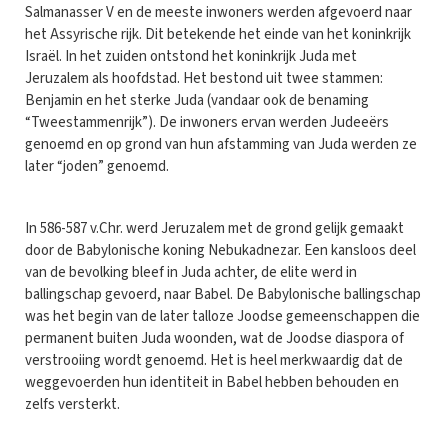
Salmanasser V en de meeste inwoners werden afgevoerd naar
het Assyrische rijk. Dit betekende het einde van het koninkrijk
Israël. In het zuiden ontstond het koninkrijk Juda met
Jeruzalem als hoofdstad. Het bestond uit twee stammen:
Benjamin en het sterke Juda (vandaar ook de benaming
“Tweestammenrijk”). De inwoners ervan werden Judeeërs
genoemd en op grond van hun afstamming van Juda werden ze
later “joden” genoemd.
In 586-587 v.Chr. werd Jeruzalem met de grond gelijk gemaakt
door de Babylonische koning Nebukadnezar. Een kansloos deel
van de bevolking bleef in Juda achter, de elite werd in
ballingschap gevoerd, naar Babel. De Babylonische ballingschap
was het begin van de later talloze Joodse gemeenschappen die
permanent buiten Juda woonden, wat de Joodse diaspora of
verstrooiing wordt genoemd. Het is heel merkwaardig dat de
weggevoerden hun identiteit in Babel hebben behouden en
zelfs versterkt.