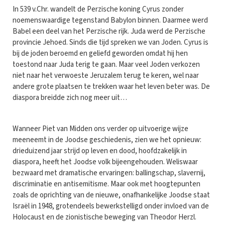
In 539 v.Chr. wandelt de Perzische koning Cyrus zonder
noemenswaardige tegenstand Babylon binnen. Daarmee werd
Babel een deel van het Perzische rijk. Juda werd de Perzische
provincie Jehoed. Sinds die tijd spreken we van Joden. Cyrus is
bij de joden beroemd en geliefd geworden omdat hij hen
toestond naar Juda terig te gaan. Maar veel Joden verkozen
niet naar het verwoeste Jeruzalem terug te keren, wel naar
andere grote plaatsen te trekken waar het leven beter was. De
diaspora breidde zich nog meer uit…
Wanneer Piet van Midden ons verder op uitvoerige wijze
meeneemt in de Joodse geschiedenis, zien we het opnieuw:
drieduizend jaar strijd op leven en dood, hoofdzakelijk in
diaspora, heeft het Joodse volk bijeengehouden. Weliswaar
bezwaard met dramatische ervaringen: ballingschap, slavernij,
discriminatie en antisemitisme. Maar ook met hoogtepunten
zoals de oprichting van de nieuwe, onafhankelijke Joodse staat
Israël in 1948, grotendeels bewerkstelligd onder invloed van de
Holocaust en de zionistische beweging van Theodor Herzl.