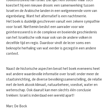
toekomstbeeld van Israël. Dat lijkt hem somber maar toch
koestert hij een nieuwe droom: een samenwerking tussen
Israël en de Arabische landen in een welgemeende vorm van
eigenbelang. Want het alternatief is een nachtmerrie.
Het boek is duidelijk geschreven vanuit een zekere sympathie
voor Israël. Niettemin beslist een aanrader voor wie
geïnteresseerd is in de complexe en boeiende geschiedenis
van het Israëlische volk maar ook van de andere volken in
dezelfde tijd en regio. Daardoor vindt de lezer soms een
beknopte herhaling van wat eerder is gezegd in een andere
context.
Naast de historische aspecten bevat het boek eveneens heel
wat andere waardevolle informatie over Israël: onder meer de
staatsinrichting, de diverse bevolkingssamenstelling, de relatie
met de kerk alsook klimaat, natuurbeheer, voedsel, water en
wetenschap. Ook daaruit kan men slechts één conclusie
trekken: Israël is inderdaad een wereld apart!
Marc De Bock