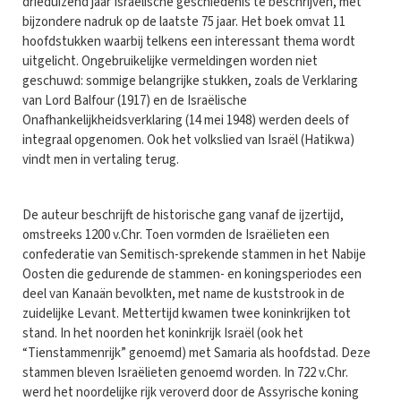
drieduizend jaar Israëlische geschiedenis te beschrijven, met
bijzondere nadruk op de laatste 75 jaar. Het boek omvat 11
hoofdstukken waarbij telkens een interessant thema wordt
uitgelicht. Ongebruikelijke vermeldingen worden niet
geschuwd: sommige belangrijke stukken, zoals de Verklaring
van Lord Balfour (1917) en de Israëlische
Onafhankelijkheidsverklaring (14 mei 1948) werden deels of
integraal opgenomen. Ook het volkslied van Israël (Hatikwa)
vindt men in vertaling terug.
De auteur beschrijft de historische gang vanaf de ijzertijd,
omstreeks 1200 v.Chr. Toen vormden de Israëlieten een
confederatie van Semitisch-sprekende stammen in het Nabije
Oosten die gedurende de stammen- en koningsperiodes een
deel van Kanaän bevolkten, met name de kuststrook in de
zuidelijke Levant. Mettertijd kwamen twee koninkrijken tot
stand. In het noorden het koninkrijk Israël (ook het
“Tienstammenrijk” genoemd) met Samaria als hoofdstad. Deze
stammen bleven Israëlieten genoemd worden. In 722 v.Chr.
werd het noordelijke rijk veroverd door de Assyrische koning