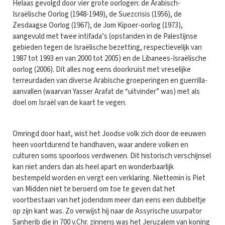
Helaas gevolgd door vier grote oorlogen: de Arabisch-
Israëlische Oorlog (1948-1949), de Suezcrisis (1956), de
Zesdaagse Oorlog (1967), de Jom Kipoer-oorlog (1973),
aangevuld met twee intifada’s (opstanden in de Palestijnse
gebieden tegen de Israëlische bezetting, respectievelijk van
1987 tot 1993 en van 2000 tot 2005) en de Libanees-Israëlische
oorlog (2006). Dit alles nog eens doorkruist met vreselijke
terreurdaden van diverse Arabische groeperingen en guerrilla-
aanvallen (waarvan Yasser Arafat de “uitvinder” was) met als
doel om Israël van de kaart te vegen.
Omringd door haat, wist het Joodse volk zich door de eeuwen
heen voortdurend te handhaven, waar andere volken en
culturen soms spoorloos verdwenen. Dit historisch verschijnsel
kan niet anders dan als heel apart en wonderbaarlijk
bestempeld worden en vergt een verklaring. Niettemin is Piet
van Midden niet te beroerd om toe te geven dat het
voortbestaan van het jodendom meer dan eens een dubbeltje
op zijn kant was. Zo verwijst hij naar de Assyrische usurpator
Sanherib die in 700 v.Chr. zinnens was het Jeruzalem van koning