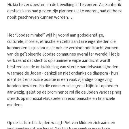
Hizkia te verwoesten en de bevolking af te voeren. Als Sanherib
destijds kans had gezien zijn plannen uit te voeren, had dit boek
nooit geschreven kunnen worden…
Het “Joodse mirakel” wijt hij vooral aan godsdienstige,
culturele, morele, etnische en zelfs sanitaire eigenheden die
kenmerkend zijn voor maar ook de verbindende kracht vormen
van de geïsoleerde Joodse communes overal ter wereld. Het is
verbazend dat slechts op summiere wijze aandacht wordt
besteed aan de ontwikkeling van sterke handelsvaardigheden
waarmee de Joden - dankzij en niet ondanks de diaspora - hun
identiteit en sociale positie in een vaak vijandige omgeving
konden bewaren. En die commerciële geest blijft tot op heden
aanwezig, gelet op de prominente rol die de Joden vandaag nog
steeds op mondiaal vlak spelen in economische en financiële
middens.
Op de laatste bladzijden waagt Piet van Midden zich aan een