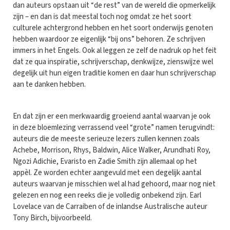
dan auteurs opstaan uit “de rest” van de wereld die opmerkelijk
zijn – en dan is dat meestal toch nog omdat ze het soort
culturele achtergrond hebben en het soort onderwijs genoten
hebben waardoor ze eigenlijk “bij ons” behoren. Ze schrijven
immers in het Engels. Ook al leggen ze zelf de nadruk op het feit
dat ze qua inspiratie, schrijverschap, denkwijze, zienswijze wel
degelijk uit hun eigen traditie komen en daar hun schrijverschap
aan te danken hebben.
En dat zijn er een merkwaardig groeiend aantal waarvan je ook
in deze bloemlezing verrassend veel “grote” namen terugvindt:
auteurs die de meeste serieuze lezers zullen kennen zoals
Achebe, Morrison, Rhys, Baldwin, Alice Walker, Arundhati Roy,
Ngozi Adichie, Evaristo en Zadie Smith zijn allemaal op het
appèl. Ze worden echter aangevuld met een degelijk aantal
auteurs waarvan je misschien wel al had gehoord, maar nog niet
gelezen en nog een reeks die je volledig onbekend zijn. Earl
Lovelace van de Carraiben of de inlandse Australische auteur
Tony Birch, bijvoorbeeld.