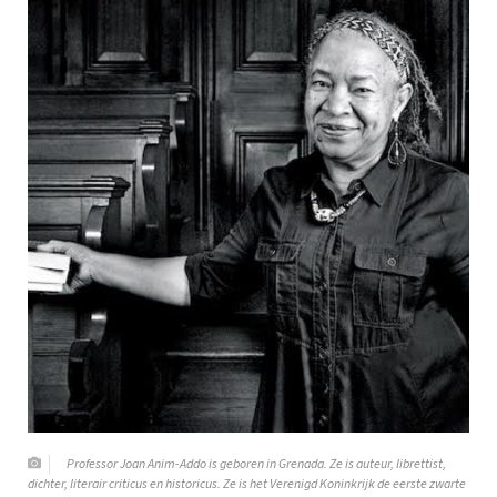
Professor Joan Anim-Addo is geboren in Grenada. Ze is auteur, librettist,
dichter, literair criticus en historicus. Ze is het Verenigd Koninkrijk de eerste zwarte