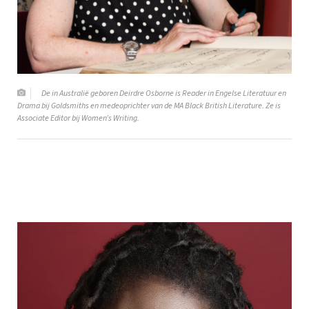
De in Australië geboren Deirdre Osborne is Reader in Engelse Literatuur en
Drama bij Goldsmiths en medeoprichter van de MA Black British Literature. Ze is
Associate Editor bij Women’s Writing.