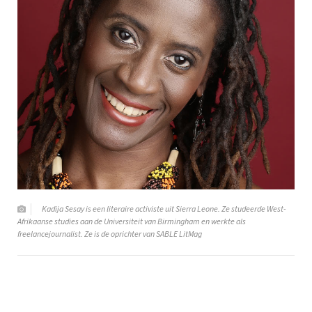
Kadija Sesay is een literaire activiste uit Sierra Leone. Ze studeerde West-
Afrikaanse studies aan de Universiteit van Birmingham en werkte als
freelancejournalist. Ze is de oprichter van SABLE LitMag