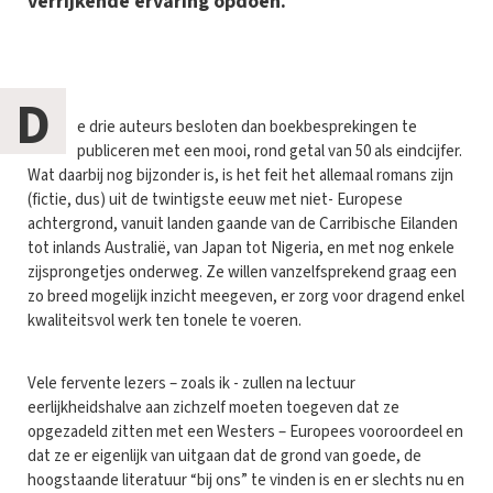
verrijkende ervaring opdoen.
D
e drie auteurs besloten dan boekbesprekingen te
publiceren met een mooi, rond getal van 50 als eindcijfer.
Wat daarbij nog bijzonder is, is het feit het allemaal romans zijn
(fictie, dus) uit de twintigste eeuw met niet- Europese
achtergrond, vanuit landen gaande van de Carribische Eilanden
tot inlands Australië, van Japan tot Nigeria, en met nog enkele
zijsprongetjes onderweg. Ze willen vanzelfsprekend graag een
zo breed mogelijk inzicht meegeven, er zorg voor dragend enkel
kwaliteitsvol werk ten tonele te voeren.
Vele fervente lezers – zoals ik - zullen na lectuur
eerlijkheidshalve aan zichzelf moeten toegeven dat ze
opgezadeld zitten met een Westers – Europees vooroordeel en
dat ze er eigenlijk van uitgaan dat de grond van goede, de
hoogstaande literatuur “bij ons” te vinden is en er slechts nu en