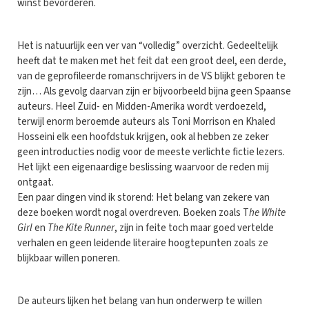
winst bevorderen.
Het is natuurlijk een ver van “volledig” overzicht. Gedeeltelijk
heeft dat te maken met het feit dat een groot deel, een derde,
van de geprofileerde romanschrijvers in de VS blijkt geboren te
zijn… Als gevolg daarvan zijn er bijvoorbeeld bijna geen Spaanse
auteurs. Heel Zuid- en Midden-Amerika wordt verdoezeld,
terwijl enorm beroemde auteurs als Toni Morrison en Khaled
Hosseini elk een hoofdstuk krijgen, ook al hebben ze zeker
geen introducties nodig voor de meeste verlichte fictie lezers.
Het lijkt een eigenaardige beslissing waarvoor de reden mij
ontgaat.
Een paar dingen vind ik storend: Het belang van zekere van
deze boeken wordt nogal overdreven. Boeken zoals T
he White
Girl
en
The Kite Runner
, zijn in feite toch maar goed vertelde
verhalen en geen leidende literaire hoogtepunten zoals ze
blijkbaar willen poneren.
De auteurs lijken het belang van hun onderwerp te willen