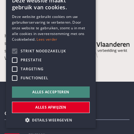
Deze website maakt
gebruik van cookies.
ENGLISH
Deze website gebruikt cookies om uw
gebruikerservaring te verbeteren. Door
DUTCH
onze website te gebruiken, stemt u in met
alle cookies in overeenstemming met ons
Het Humanistisch Verbond is een
Cookiebeleid.
Lees verder
sociaal-culturele organisatie die
subsidies ontvangt van de
STRIKT NOODZAKELIJK
Vlaamse Gemeenschap
PRESTATIE
TARGETING
FUNCTIONEEL
ALLES ACCEPTEREN
ALLES AFWIJZEN
Contactgegevens
DETAILS WEERGEVEN