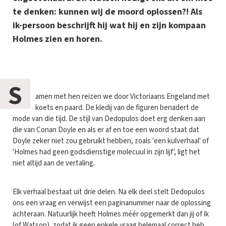
te denken: kunnen wij de moord oplossen?! Als
ik-persoon beschrijft hij wat hij en zijn kompaan
Holmes zien en horen.
S
amen met hen reizen we door Victoriaans Engeland met
koets en paard. De kledij van de figuren benadert de
mode van die tijd. De stijl van Dedopulos doet erg denken aan
die van Conan Doyle en als er af en toe een woord staat dat
Doyle zeker niet zou gebruikt hebben, zoals 'een kulverhaal' of
'Holmes had geen godsdienstige molecuul in zijn lijf', ligt het
niet altijd aan de vertaling.
Elk verhaal bestaat uit drie delen. Na elk deel stelt Dedopulos
ons een vraag en verwijst een paginanummer naar de oplossing
achteraan. Natuurlijk heeft Holmes méér opgemerkt dan jij of ik
(of Watson), zodat ik geen enkele vraag helemaal correct heb