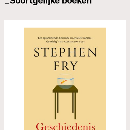
_Soortgelijke boeken