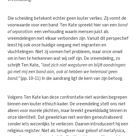
Die scheiding betekent echter geen louter verlies. Zij vormt de
voorwaarde voor een band. Ten Kate spreekt hier van een
bond
of separation
: een verhouding waarin mensen juist als
vreemdelingen met elkaar verbonden zijn. Vanuit dit perspectief
leest hij ook onze huidige omgang met migranten en
vluchtelingen. Niet zij vormen het probleem, maar onze onwil
om in hen te herkennen wat wij zelf zijn. De vreemdeling, zo
schrijft Ten Kate,
“laat zich niet wegsturen en blijft aandringen:
ga met mij een band aan, ook al hebben we helemaal geen
band.”
(pp. 10–11) In die aandrang ligt de kern van zijn betoog.
Volgens Ten Kate kan deze confrontatie niet worden begrepen
binnen een louter ethisch kader. De vreemdeling stelt ons niet
alleen voor morele plichten, maar breekt gewelddadig binnen in
onze identiteit. Dat geweld kan niet worden geneutraliseerd
zonder iets wezenlijks te verliezen. Daarom introduceert hij een
religieus register. Niet als terugkeer naar geloof of metafysica,