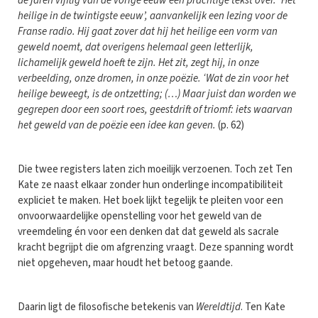
de jaren vijftig van de vorige eeuw een prachtige tekst over. ‘Het
heilige in de twintigste eeuw’, aanvankelijk een lezing voor de
Franse radio. Hij gaat zover dat hij het heilige een vorm van
geweld noemt, dat overigens helemaal geen letterlijk,
lichamelijk geweld hoeft te zijn. Het zit, zegt hij, in onze
verbeelding, onze dromen, in onze poëzie. ‘Wat de zin voor het
heilige beweegt, is de ontzetting; (…) Maar juist dan worden we
gegrepen door een soort roes, geestdrift of triomf: iets waarvan
het geweld van de poëzie een idee kan geven.
(p. 62)
Die twee registers laten zich moeilijk verzoenen. Toch zet Ten
Kate ze naast elkaar zonder hun onderlinge incompatibiliteit
expliciet te maken. Het boek lijkt tegelijk te pleiten voor een
onvoorwaardelijke openstelling voor het geweld van de
vreemdeling én voor een denken dat dat geweld als sacrale
kracht begrijpt die om afgrenzing vraagt. Deze spanning wordt
niet opgeheven, maar houdt het betoog gaande.
Daarin ligt de filosofische betekenis van
Wereldtijd
. Ten Kate