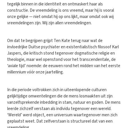
tegelijk binnen in die identiteit en ontmaskert haar als
constructie. De vreemdeling is ons vreemd, maar hij is vooral
onze gelijke — niet omdat hij op ons lijkt, maar omdat ook wij
vreemdelingen zijn. Wij zijn allen vreemdelingen.
Om dat te begrijpen grijpt Ten Kate terug naar wat de
invloedrijke Duitse psychiater en existentialistisch filosoof Karl
Jaspers, die kritisch stond tegenover dogmatische religie en
theologie, maar wel openstond voor het transcendentale, de
‘axiale tijd’ noemde: de eeuwen rond het midden van het eerste
millennium vóór onze jaartelling.
In die periode voltrokken zich in uiteenlopende culturen
gelijktijdige omwentelingen die de mens losmaakten uit zijn
vanzelfsprekende inbedding in stam, natuur en goden. De mens
leerde zichzelf verstaan als individu tegenover een wereld.
‘Wereld’ werd object, een universum waartegenover men zich
geplaatst weet. Dat zelfverstaan is structureel dat van een
vreemdeling.