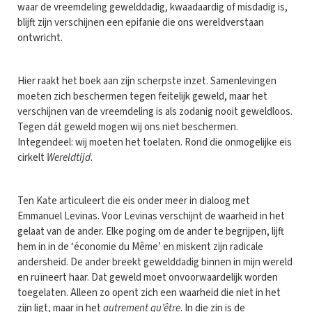
waar de vreemdeling gewelddadig, kwaadaardig of misdadig is,
blijft zijn verschijnen een epifanie die ons wereldverstaan
ontwricht.
Hier raakt het boek aan zijn scherpste inzet. Samenlevingen
moeten zich beschermen tegen feitelijk geweld, maar het
verschijnen van de vreemdeling is als zodanig nooit geweldloos.
Tegen dát geweld mogen wij ons niet beschermen.
Integendeel: wij moeten het toelaten. Rond die onmogelijke eis
cirkelt
Wereldtijd
.
Ten Kate articuleert die eis onder meer in dialoog met
Emmanuel Levinas. Voor Levinas verschijnt de waarheid in het
gelaat van de ander. Elke poging om de ander te begrijpen, lijft
hem in in de ‘économie du Même’ en miskent zijn radicale
andersheid. De ander breekt gewelddadig binnen in mijn wereld
en ruïneert haar. Dat geweld moet onvoorwaardelijk worden
toegelaten. Alleen zo opent zich een waarheid die niet in het
zijn ligt, maar in het
autrement qu’être
. In die zin is de