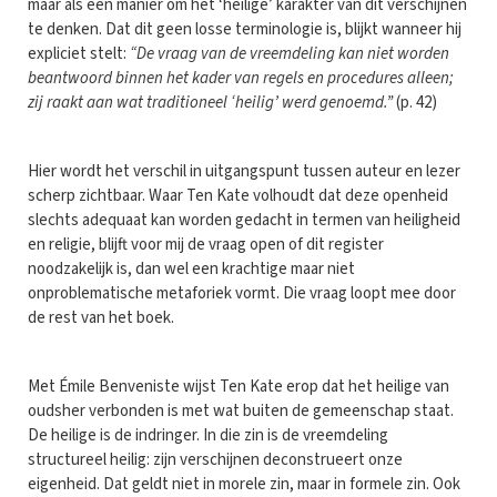
maar als een manier om het ‘heilige’ karakter van dit verschijnen
te denken. Dat dit geen losse terminologie is, blijkt wanneer hij
expliciet stelt:
“De vraag van de vreemdeling kan niet worden
beantwoord binnen het kader van regels en procedures alleen;
zij raakt aan wat traditioneel ‘heilig’ werd genoemd.”
(p. 42)
Hier wordt het verschil in uitgangspunt tussen auteur en lezer
scherp zichtbaar. Waar Ten Kate volhoudt dat deze openheid
slechts adequaat kan worden gedacht in termen van heiligheid
en religie, blijft voor mij de vraag open of dit register
noodzakelijk is, dan wel een krachtige maar niet
onproblematische metaforiek vormt. Die vraag loopt mee door
de rest van het boek.
Met Émile Benveniste wijst Ten Kate erop dat het heilige van
oudsher verbonden is met wat buiten de gemeenschap staat.
De heilige is de indringer. In die zin is de vreemdeling
structureel heilig: zijn verschijnen deconstrueert onze
eigenheid. Dat geldt niet in morele zin, maar in formele zin. Ook