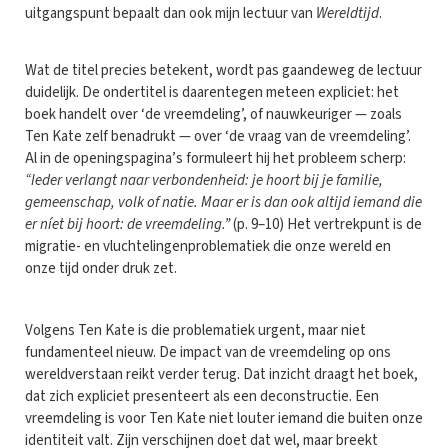
uitgangspunt bepaalt dan ook mijn lectuur van
Wereldtijd
.
Wat de titel precies betekent, wordt pas gaandeweg de lectuur
duidelijk. De ondertitel is daarentegen meteen expliciet: het
boek handelt over ‘de vreemdeling’, of nauwkeuriger — zoals
Ten Kate zelf benadrukt — over ‘de vraag van de vreemdeling’.
Al in de openingspagina’s formuleert hij het probleem scherp:
“Ieder verlangt naar verbondenheid: je hoort bij je familie,
gemeenschap, volk of natie. Maar er is dan ook altijd iemand die
er níet bij hoort: de vreemdeling.”
(p. 9–10) Het vertrekpunt is de
migratie- en vluchtelingenproblematiek die onze wereld en
onze tijd onder druk zet.
Volgens Ten Kate is die problematiek urgent, maar niet
fundamenteel nieuw. De impact van de vreemdeling op ons
wereldverstaan reikt verder terug. Dat inzicht draagt het boek,
dat zich expliciet presenteert als een deconstructie. Een
vreemdeling is voor Ten Kate niet louter iemand die buiten onze
identiteit valt. Zijn verschijnen doet dat wel, maar breekt