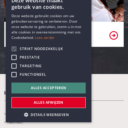
Deze website maakt
gebruik van cookies.
ENGLISH
Deze website gebruikt cookies om uw
gebruikerservaring te verbeteren. Door
DUTCH
onze website te gebruiken, stemt u in met
Bekijk onze partners
alle cookies in overeenstemming met ons
Cookiebeleid.
Lees verder
STRIKT NOODZAKELIJK
PRESTATIE
TARGETING
FUNCTIONEEL
ALLES ACCEPTEREN
In de kijker
ALLES AFWIJZEN
Nieuws
DETAILS WEERGEVEN
Kalender