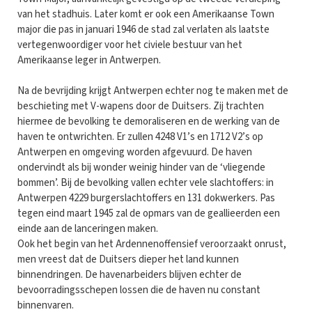
van het stadhuis. Later komt er ook een Amerikaanse Town
major die pas in januari 1946 de stad zal verlaten als laatste
vertegenwoordiger voor het civiele bestuur van het
Amerikaanse leger in Antwerpen.
Na de bevrijding krijgt Antwerpen echter nog te maken met de
beschieting met V-wapens door de Duitsers. Zij trachten
hiermee de bevolking te demoraliseren en de werking van de
haven te ontwrichten. Er zullen 4248 V1’s en 1712 V2’s op
Antwerpen en omgeving worden afgevuurd. De haven
ondervindt als bij wonder weinig hinder van de ‘vliegende
bommen’. Bij de bevolking vallen echter vele slachtoffers: in
Antwerpen 4229 burgerslachtoffers en 131 dokwerkers. Pas
tegen eind maart 1945 zal de opmars van de geallieerden een
einde aan de lanceringen maken.
Ook het begin van het Ardennenoffensief veroorzaakt onrust,
men vreest dat de Duitsers dieper het land kunnen
binnendringen. De havenarbeiders blijven echter de
bevoorradingsschepen lossen die de haven nu constant
binnenvaren.