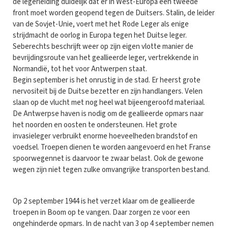
de legerleiding duidelijk dat er in West-Europa een tweede
front moet worden geopend tegen de Duitsers. Stalin, de leider
van de Sovjet-Unie, voert met het Rode Leger als enige
strijdmacht de oorlog in Europa tegen het Duitse leger.
Seberechts beschrijft weer op zijn eigen vlotte manier de
bevrijdingsroute van het geallieerde leger, vertrekkende in
Normandië, tot het voor Antwerpen staat.
Begin september is het onrustig in de stad. Er heerst grote
nervositeit bij de Duitse bezetter en zijn handlangers. Velen
slaan op de vlucht met nog heel wat bijeengeroofd materiaal.
De Antwerpse haven is nodig om de geallieerde opmars naar
het noorden en oosten te ondersteunen. Het grote
invasieleger verbruikt enorme hoeveelheden brandstof en
voedsel. Troepen dienen te worden aangevoerd en het Franse
spoorwegennet is daarvoor te zwaar belast. Ook de gewone
wegen zijn niet tegen zulke omvangrijke transporten bestand.
Op 2 september 1944 is het verzet klaar om de geallieerde
troepen in Boom op te vangen. Daar zorgen ze voor een
ongehinderde opmars. In de nacht van 3 op 4 september nemen