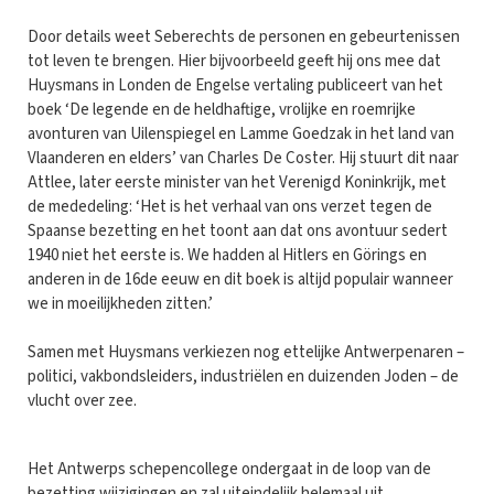
Door details weet Seberechts de personen en gebeurtenissen
tot leven te brengen. Hier bijvoorbeeld geeft hij ons mee dat
Huysmans in Londen de Engelse vertaling publiceert van het
boek ‘De legende en de heldhaftige, vrolijke en roemrijke
avonturen van Uilenspiegel en Lamme Goedzak in het land van
Vlaanderen en elders’ van Charles De Coster. Hij stuurt dit naar
Attlee, later eerste minister van het Verenigd Koninkrijk, met
de mededeling: ‘Het is het verhaal van ons verzet tegen de
Spaanse bezetting en het toont aan dat ons avontuur sedert
1940 niet het eerste is. We hadden al Hitlers en Görings en
anderen in de 16de eeuw en dit boek is altijd populair wanneer
we in moeilijkheden zitten.’
Samen met Huysmans verkiezen nog ettelijke Antwerpenaren –
politici, vakbondsleiders, industriëlen en duizenden Joden – de
vlucht over zee.
Het Antwerps schepencollege ondergaat in de loop van de
bezetting wijzigingen en zal uiteindelijk helemaal uit