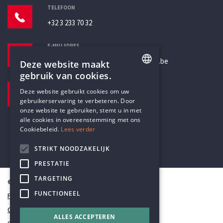
TELEFOON
+32 3 233 70 32
E-MAILADRES
secretariaat@humanistischverbond.be
Deze website maakt
gebruik van cookies.
BEZOEKADRES
ENGLISH
Deze website gebruikt cookies om uw
Pottenbrug 4
gebruikerservaring te verbeteren. Door
DUTCH
Antwerpen, 2000
onze website te gebruiken, stemt u in met
alle cookies in overeenstemming met ons
Cookiebeleid.
Lees verder
STRIKT NOODZAKELIJK
PRESTATIE
TARGETING
© Humanistisch Verbond 2026
FUNCTIONEEL
Privacy
Cookiestatement
ALLES ACCEPTEREN