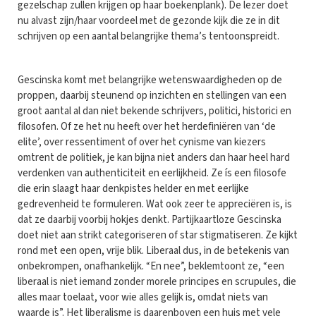
gezelschap zullen krijgen op haar boekenplank). De lezer doet
nu alvast zijn/haar voordeel met de gezonde kijk die ze in dit
schrijven op een aantal belangrijke thema’s tentoonspreidt.
Gescinska komt met belangrijke wetenswaardigheden op de
proppen, daarbij steunend op inzichten en stellingen van een
groot aantal al dan niet bekende schrijvers, politici, historici en
filosofen. Of ze het nu heeft over het herdefiniëren van ‘de
elite’, over ressentiment of over het cynisme van kiezers
omtrent de politiek, je kan bijna niet anders dan haar heel hard
verdenken van authenticiteit en eerlijkheid. Ze ís een filosofe
die erin slaagt haar denkpistes helder en met eerlijke
gedrevenheid te formuleren. Wat ook zeer te appreciëren is, is
dat ze daarbij voorbij hokjes denkt. Partijkaartloze Gescinska
doet niet aan strikt categoriseren of star stigmatiseren. Ze kijkt
rond met een open, vrije blik. Liberaal dus, in de betekenis van
onbekrompen, onafhankelijk. “En nee”, beklemtoont ze, “een
liberaal is niet iemand zonder morele principes en scrupules, die
alles maar toelaat, voor wie alles gelijk is, omdat niets van
waarde is”. Het liberalisme is daarenboven een huis met vele