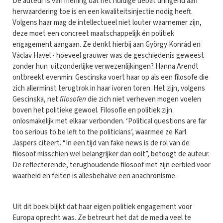
De auteur is van mening dat het huidige debat dringend aan
herwaardering toe is en een kwaliteitsinjectie nodig heeft.
Volgens haar mag de intellectueel niet louter waarnemer zijn,
deze moet een concreet maatschappelijk én politiek
engagement aangaan. Ze denkt hierbij aan György Konrád en
Vàclav Havel - hoeveel grauwer was de geschiedenis geweest
zonder hun uitzonderlijke verwezenlijkingen? Hanna Arendt
ontbreekt evenmin: Gescinska voert haar op als een filosofe die
zich allerminst terugtrok in haar ivoren toren. Het zijn, volgens
Gescinska, net
filosofen
die zich niet verheven mogen voelen
boven het politieke gewoel. Filosofie en politiek zijn
onlosmakelijk met elkaar verbonden. ‘Political questions are far
too serious to be left to the politicians’, waarmee ze Karl
Jaspers citeert. “In een tijd van fake news is de rol van de
filosoof misschien wel belangrijker dan ooit”, betoogt de auteur.
De reflecterende, terughoudende filosoof met zijn eerbied voor
waarheid en feiten is allesbehalve een anachronisme.
Uit dit boek blijkt dat haar eigen politiek engagement voor
Europa oprecht was. Ze betreurt het dat de media veel te