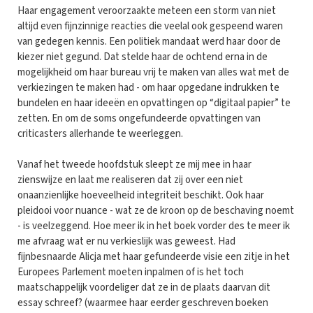
Haar engagement veroorzaakte meteen een storm van niet
altijd even fijnzinnige reacties die veelal ook gespeend waren
van gedegen kennis. Een politiek mandaat werd haar door de
kiezer niet gegund. Dat stelde haar de ochtend erna in de
mogelijkheid om haar bureau vrij te maken van alles wat met de
verkiezingen te maken had - om haar opgedane indrukken te
bundelen en haar ideeën en opvattingen op “digitaal papier” te
zetten. En om de soms ongefundeerde opvattingen van
criticasters allerhande te weerleggen.
Vanaf het tweede hoofdstuk sleept ze mij mee in haar
zienswijze en laat me realiseren dat zij over een niet
onaanzienlijke hoeveelheid integriteit beschikt. Ook haar
pleidooi voor nuance - wat ze de kroon op de beschaving noemt
- is veelzeggend. Hoe meer ik in het boek vorder des te meer ik
me afvraag wat er nu verkieslijk was geweest. Had
fijnbesnaarde Alicja met haar gefundeerde visie een zitje in het
Europees Parlement moeten inpalmen of is het toch
maatschappelijk voordeliger dat ze in de plaats daarvan dit
essay schreef? (waarmee haar eerder geschreven boeken