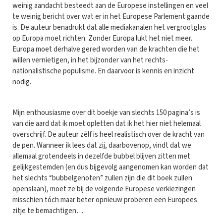
weinig aandacht besteedt aan de Europese instellingen en veel
te weinig bericht over wat er in het Europese Parlement gaande
is. De auteur benadrukt dat alle mediakanalen het vergrootglas
op Europa moet richten. Zonder Europa lukt het niet meer.
Europa moet derhalve gered worden van de krachten die het
willen vernietigen, in het bijzonder van het rechts-
nationalistische populisme. En daarvoor is kennis en inzicht
nodig.
Mijn enthousiasme over dit boekje van slechts 150 pagina’s is
van die aard dat ik moet opletten dat ik het hier niet helemaal
overschrijf. De auteur zélf is heel realistisch over de kracht van
de pen. Wanneer ik lees dat zij, daarbovenop, vindt dat we
allemaal grotendeels in dezelfde bubbel blijven zitten met
gelijkgestemden (en dus bijgevolg aangenomen kan worden dat
het slechts “bubbelgenoten” zullen zijn die dit boek zullen
openslaan), moet ze bij de volgende Europese verkiezingen
misschien tóch maar beter opnieuw proberen een Europees
zitje te bemachtigen…