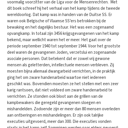
voormalig voorzitter van de Liga voor de Mensenrechten. Met
dit boek schreef hij het verhaal van het kamp tijdens de tweede
wereldoorlog. Dat kamp was in handen van de Duitse SS. Er
waren ook Belgische of Vlaamse SS’ers betrokken bij de
bewaking en het dagelijks bestuur. Het was een zogenaamd
opvangkamp. In totaal zijn 3456 krijgsgevangenen van het kamp
bekend, maar wellicht waren het er meer. Het gaat over de
periode september 1940 tot september 1944. Voor het grootste
deel waren de gevangenen Joden, verzetslui en zogenaamde
asociale personen. Dat betekent dat er zowel vrij gewone
mensen als geletterden, intellectuele mensen verbleven. Zij
moesten bijna allemaal dwangarbeid verrichten, in de praktijk
ging het om zware handenarbeid waartoe niet iedereen
geschikt was. Bovendien moesten ze het stellen met een zeer
karig rantsoen, dat niet voldeed om zware handenarbeid te
verrichten. Ze stonden ook bloot aan de grillen van de
kampbewakers die geregeld gevangenen sloegen en
mishandelden. Zodoende zijn er meer dan 80 mensen overleden
aan ontberingen en mishandelingen. Er zijn ook talrijke
executies uitgevoerd, meer dan 300. Die executies vonden
plaats in het kamp zelf. Sommigen werden naar elders gevoerd: