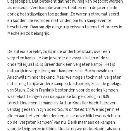
uitgeroepen. Dat betekent dat het nu nog kan bezocht worden
als museum. Veel kampbewoners hebben er in de jaren na de
oorlog het stilzwijgen toe gedaan. Ze waren getraumatiseerd
en konden de woorden niet vinden om hun kampleven te
beschrijven. Daarom zijn de getuigenissen tijdens het proces in
Mechelen zo belangrijk.
De auteur spreekt, zoals in de ondertitel staat, over een
vergeten kamp. Je kan je verder de vraag stellen of deze
ondertitel juist is. Is Breendonk een vergeten kamp? Het is
natuurlijk in vergelijking met kampen zoals Buchenwald en
Auschwitz minder bekend. Maar we mogen toch niet vergeten
dat er nog talrijke andere kampen bestonden, zoals de goelags
van Stalin. Ook in Frankrijk bestonden voor de oorlog kampen
waar vluchtelingen van de Spaanse burgeroorlog in 1939
terecht kwamen. Iemand als Arthur Koestler heeft hierover
verslag gedaan in zijn boek ‘
Scum of the earth
’. We mogen niet
alleen aan het verleden denken, maar onze blik tevens richten
op de ‘vergeten kampen’ van nu. Denk maar aan de kampen
voor de Oeigoeren in China. Dus laten we dit boek niet als een