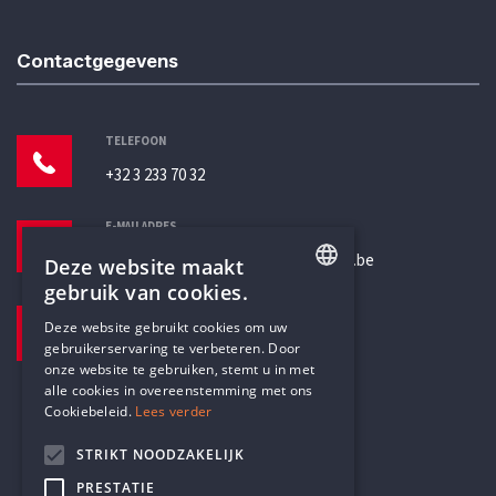
Contactgegevens
TELEFOON
+32 3 233 70 32
E-MAILADRES
secretariaat@humanistischverbond.be
Deze website maakt
gebruik van cookies.
BEZOEKADRES
ENGLISH
Deze website gebruikt cookies om uw
Pottenbrug 4
gebruikerservaring te verbeteren. Door
DUTCH
Antwerpen, 2000
onze website te gebruiken, stemt u in met
alle cookies in overeenstemming met ons
Cookiebeleid.
Lees verder
STRIKT NOODZAKELIJK
PRESTATIE