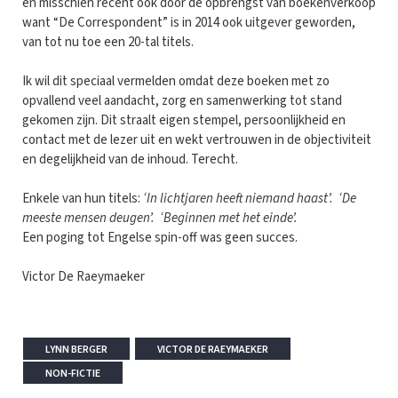
en misschien recent ook door de opbrengst van boekenverkoop
want “De Correspondent” is in 2014 ook uitgever geworden,
van tot nu toe een 20-tal titels.
Ik wil dit speciaal vermelden omdat deze boeken met zo
opvallend veel aandacht, zorg en samenwerking tot stand
gekomen zijn. Dit straalt eigen stempel, persoonlijkheid en
contact met de lezer uit en wekt vertrouwen in de objectiviteit
en degelijkheid van de inhoud. Terecht.
Enkele van hun titels:
‘In lichtjaren heeft niemand haast’. ‘De
meeste mensen deugen’. ‘Beginnen met het einde’.
Een poging tot Engelse spin-off was geen succes.
Victor De Raeymaeker
LYNN BERGER
VICTOR DE RAEYMAEKER
NON-FICTIE