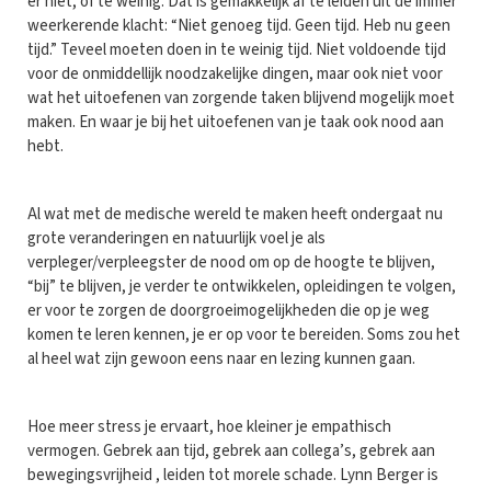
er niet, of te weinig. Dat is gemakkelijk af te leiden uit de immer
weerkerende klacht: “Niet genoeg tijd. Geen tijd. Heb nu geen
tijd.” Teveel moeten doen in te weinig tijd. Niet voldoende tijd
voor de onmiddellijk noodzakelijke dingen, maar ook niet voor
wat het uitoefenen van zorgende taken blijvend mogelijk moet
maken. En waar je bij het uitoefenen van je taak ook nood aan
hebt.
Al wat met de medische wereld te maken heeft ondergaat nu
grote veranderingen en natuurlijk voel je als
verpleger/verpleegster de nood om op de hoogte te blijven,
“bij” te blijven, je verder te ontwikkelen, opleidingen te volgen,
er voor te zorgen de doorgroeimogelijkheden die op je weg
komen te leren kennen, je er op voor te bereiden. Soms zou het
al heel wat zijn gewoon eens naar en lezing kunnen gaan.
Hoe meer stress je ervaart, hoe kleiner je empathisch
vermogen. Gebrek aan tijd, gebrek aan collega’s, gebrek aan
bewegingsvrijheid , leiden tot morele schade. Lynn Berger is