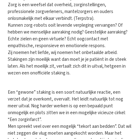
Zorg is een weefsel dat overheid, zorginstellingen,
professionele zorgverleners, mantelzorgers en ouders
onlosmakelijk met elkaar verbindt. (Terpstra).
Kunnen zorg-robots ooit levende verpleging vervangen? Of
hebben we menselijke aanraking nodig? Geestelijke aanraking?
Echte zielen en geen virtuele? Echt oogcontact met
empathische, responsieve en emotionele respons.
Zij noemen het liefde, wij noemen het onbetaalde arbeid.
Stakingen zijn moeilijk want dan moet je je patiënt in de steek
laten. Als het moeilijk zit, vertaalt zich dit in uitval, hetgeen in
wezen een onofficiële staking is.
Een “gewone” staking is een soort natuurlijke reactie, een
verzet dat je overkomt, overvalt. Het leidt natuurlijk tot nog
meer uitval. Nog harder werken is op een bepaald punt
onmogelijk en plots zitten we in een mogelijke vicieuze cirkel:
“Een zorginfarct”.
Men spreekt veel over een mogelijk “tekort aan bedden”. Dat wil
niet zeggen die vlug moeten aangekocht worden. Maar het