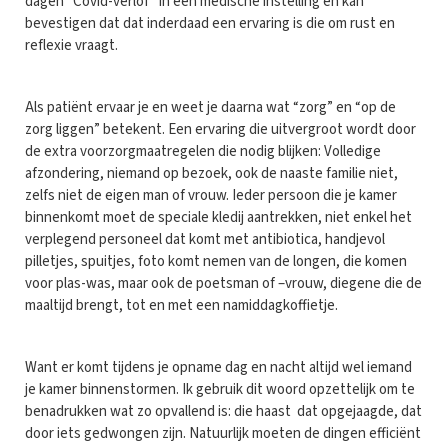
dagen “Covid-verlof” in een medische instelling en kan
bevestigen dat dat inderdaad een ervaring is die om rust en
reflexie vraagt.
Als patiënt ervaar je en weet je daarna wat “zorg” en “op de
zorg liggen” betekent. Een ervaring die uitvergroot wordt door
de extra voorzorgmaatregelen die nodig blijken: Volledige
afzondering, niemand op bezoek, ook de naaste familie niet,
zelfs niet de eigen man of vrouw. Ieder persoon die je kamer
binnenkomt moet de speciale kledij aantrekken, niet enkel het
verplegend personeel dat komt met antibiotica, handjevol
pilletjes, spuitjes, foto komt nemen van de longen, die komen
voor plas-was, maar ook de poetsman of –vrouw, diegene die de
maaltijd brengt, tot en met een namiddagkoffietje.
Want er komt tijdens je opname dag en nacht altijd wel iemand
je kamer binnenstormen. Ik gebruik dit woord opzettelijk om te
benadrukken wat zo opvallend is: die haast dat opgejaagde, dat
door iets gedwongen zijn. Natuurlijk moeten de dingen efficiënt