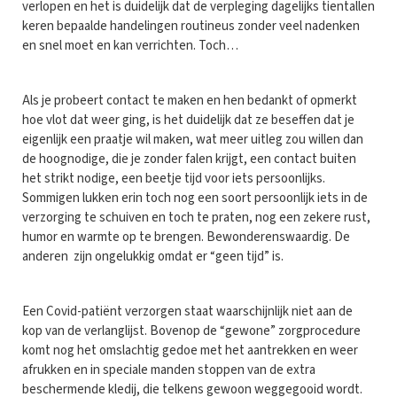
verlopen en het is duidelijk dat de verpleging dagelijks tientallen
keren bepaalde handelingen routineus zonder veel nadenken
en snel moet en kan verrichten. Toch…
Als je probeert contact te maken en hen bedankt of opmerkt
hoe vlot dat weer ging, is het duidelijk dat ze beseffen dat je
eigenlijk een praatje wil maken, wat meer uitleg zou willen dan
de hoognodige, die je zonder falen krijgt, een contact buiten
het strikt nodige, een beetje tijd voor iets persoonlijks.
Sommigen lukken erin toch nog een soort persoonlijk iets in de
verzorging te schuiven en toch te praten, nog een zekere rust,
humor en warmte op te brengen. Bewonderenswaardig. De
anderen zijn ongelukkig omdat er “geen tijd” is.
Een Covid-patiënt verzorgen staat waarschijnlijk niet aan de
kop van de verlanglijst. Bovenop de “gewone” zorgprocedure
komt nog het omslachtig gedoe met het aantrekken en weer
afrukken en in speciale manden stoppen van de extra
beschermende kledij, die telkens gewoon weggegooid wordt.