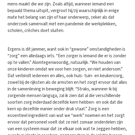
mens maakt die we zijn. Zoals altijd, wanneer iemand een
bepaald thema uitspit, vergroot hij/zij waarschijnlijk in enige
mate het belang van zijn of haar onderwerp, zeker als dat
onderzoek samenvalt met een pandemie die werkplekken,
scholen, crèches doet sluiten.
Ergens is dit jammer, want ook in “gewone” omstandigheden is
“zorg” een alledaags iets. “Een zorger is iemand die er is zonder
op te vallen.” Alomtegenwoordig, natuurlijk. “We houden van
onze kinderen omdat we voor hen zorgen, en niet andersom.”
Dat verbindt iedereen en alles, ook huis- tuin- en keukenzorg,
zowel bij de rijksten als de armsten en het zorgt ervoor dat alles
in de samenleving in beweging blijft. “Straks, wanneer ik bij
zorgende mensen langsga, zal ik zien dat al die verschillende
soorten zorg inderdaad dezelfde kern hebben- en ook dat die
kern op dezelfde manier onder druk staat.” Zorg is een
essentieel ingrediënt van wat we “werk” noemen en het zorgt
ervoor dat personeel voelt dat ze niet zomaar onderdelen zijn
van een systeem maar dat ze elkaar ook wat te zeggen hebben,