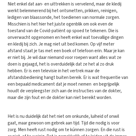
Niet enkel dat aan- en uittrekken is vervelend, maar de kledij
werkt belemmerend bij het ontsmetten, prikken, reinigen,
ledigen van blaassonde, het toedienen van normale zorgen.
Misschien is het hier het juiste ogenblik om ook even de
toestand van de Covid-patiënt op spoed te tekenen. Die is
onverwacht opgenomen en heeft enkel wat toevallige dingen
en kledij bij zich. Je mag niet uit bed komen. Op vijf meter
afstand staat je tas met een boek of telefoon erin. Maar je kan
er niet bij. Je wil daar niemand voor roepen want alles wat ze
doen is gejaagd, het is overduidelijk dat ze het al zo druk
hebben. Er is een televisie in het vertrek maar de
afstandsbediening hangt buiten bereik. Er is wat frequentie van
een bepaald medicament dat je moet nemen en begrijpelijk
houdt de verpleegster zich aan de instructies van de dokter,
maar die zijn fout en de dokter kan niet bereikt worden.
Het is nu duidelijk dat het niet om onkunde, luiheid of onwil
gaat, maar gewoon om gebrek aan tijd. Tijd die nodig is voor
zorg. Men heeft rust nodig om te kúnnen zorgen. En die rust is