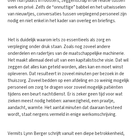
over hun plaats in roosters, zeggenschap in de relatie tussen
werk en privé. Zelfs de “onnuttige” babbel en het uitwisselen
van nieuwtjes, conversaties tussen verplegend personeel zijn
nodig en niet enkel in het kader van overleg en briefings.
Het is duidelijk waarom iets zo essentieels als zorg en
verpleging onder druk staan. Zoals nog zoveel andere
onderdelen en radertjes van de maatschappelijke machinerie.
Het maakt allemaal deel uit van een kapitalistische visie. Dat wil
zeggen dat alles kan geteld worden, alles kan en moet winst
opleveren. Dat resulteert in zoveel minuten per bezoek in de
thuiszorg. Zoveel bedden op een afdeling en zo weinig mogelijk
personeel om zorg te dragen voor zoveel mogelijk patiënten
tijdens een beurt nachtdienst. Er is zeker geen tijd voor wat
zieken meest nodig hebben: aanwezigheid, een praatje,
aandacht, warmte. Het aantal minuten dat daaraan besteed
wordt, staat nergens vermeld in enige werkomschrijving.
Vermits Lynn Berger schrijft vanuit een diepe betrokkenheid,