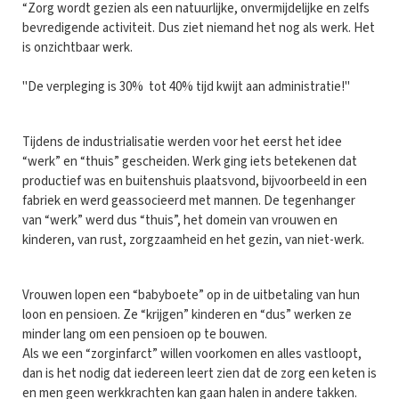
“Zorg wordt gezien als een natuurlijke, onvermijdelijke en zelfs
bevredigende activiteit. Dus ziet niemand het nog als werk. Het
is onzichtbaar werk.
"De verpleging is 30% tot 40% tijd kwijt aan administratie!"
Tijdens de industrialisatie werden voor het eerst het idee
“werk” en “thuis” gescheiden. Werk ging iets betekenen dat
productief was en buitenshuis plaatsvond, bijvoorbeeld in een
fabriek en werd geassocieerd met mannen. De tegenhanger
van “werk” werd dus “thuis”, het domein van vrouwen en
kinderen, van rust, zorgzaamheid en het gezin, van niet-werk.
Vrouwen lopen een “babyboete” op in de uitbetaling van hun
loon en pensioen. Ze “krijgen” kinderen en “dus” werken ze
minder lang om een pensioen op te bouwen.
Als we een “zorginfarct” willen voorkomen en alles vastloopt,
dan is het nodig dat iedereen leert zien dat de zorg een keten is
en men geen werkkrachten kan gaan halen in andere takken.