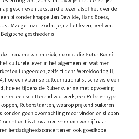
les en nog wat, zoals dat dikwijls met dergelijke
knap geschreven teksten die lezen alsof het over de
 een bijzonder knappe Jan Dewilde, Hans Boers,
oost Maegerman. Zodat je, na het lezen, heel wat
n Belgische geschiedenis.
or de toename van muziek, de reus die Peter Benoît
 het culturele leven in het algemeen en wat men
rkesten fungeerden, zelfs tijdens Wereldoorlog II,
4, hoe een Vlaamse cultuurnationalistische visie een
d, hoe er tijdens de Rubensviering met opvoering
aats en een schitterend vuurwerk, een Rubens-hype
koppen, Rubenstaarten, waarop prijkend suikeren
 konden geen overnachting meer vinden en sliepen
Gounot en Liszt kwamen voor een verblijf naar
aren liefdadigheidsconcerten en ook goedkope