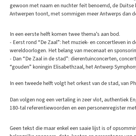
gewoon met naam en nuchter feit benoemd, de Duitse kol
Antwerpen toont, met sommigen meer Antwerps dan de
In een eerste helft komen twee thema’s aan bod.
- Eerst rond “De Zaal”: het muziek- en concertleven in 
wereldoorlogen. Het belang van mecenaat en sponsorin
- Dan “De Zaal in de stad”: dierentuinconcerten, concer
“gouden” koningin Elisabethzaal, het Antwerp Symphony
In een tweede helft volgt het orkest van de stad, van 
Dan volgen nog een vertaling in zeer vlot, authentiek E
180-tal referentiewoorden en een personenregister m
Geen tekst die maar enkel een saaie lijst is of opsomm