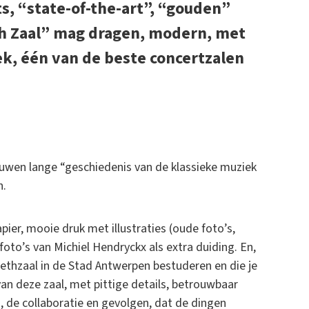
s, “state-of-the-art”, “gouden”
th Zaal” mag dragen, modern, met
iek, één van de beste concertzalen
eeuwen lange “geschiedenis van de klassieke muziek
n.
pier, mooie druk met illustraties (oude foto’s,
oto’s van Michiel Hendryckx als extra duiding. En,
abethzaal in de Stad Antwerpen bestuderen en die je
n deze zaal, met pittige details, betrouwbaar
g, de collaboratie en gevolgen, dat de dingen