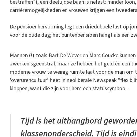
bestraffen”), een deeltijdse baan is nefast: minder loon
carrièremogelijkheden en vrouwen krijgen een tweeder
De pensioenhervorming legt een driedubbele last op j
voor de oude dag; het puntenpensioen hangt als een z
Mannen (!) zoals Bart De Wever en Marc Coucke kunnen 
#werkenisgeenstraf, maar ze hebben het geld én een thu
moderne vrouw te weinig ruimte laat voor de man om
‘overurencultuur’ heet in neoliberale Newspeak “flexibili
kloppen, want die zijn voor hem een statussymbool.
Tijd is het uithangbord geworde
klassenonderscheid. Tijd is eind