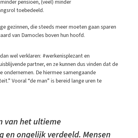
, minder pensioen, (veel) minder
angsrol toebedeeld.
onge gezinnen, die steeds meer moeten gaan sparen
waard van Damocles boven hun hoofd.
dan wel verklaren: #werkenisplezant en
isblijvende partner, en ze kunnen dus vinden dat de
 te ondernemen. De hiermee samengaande
teit.” Vooral “de man” is bereid lange uren te
n van het ultieme
ig en ongelijk verdeeld. Mensen