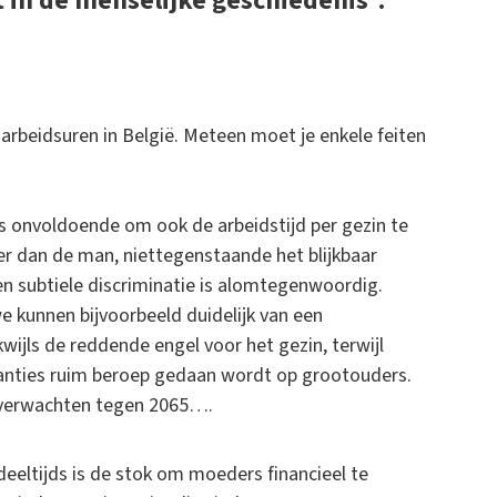
t in de menselijke geschiedenis”.
rbeidsuren in België. Meteen moet je enkele feiten
s onvoldoende om ook de arbeidstijd per gezin te
er dan de man, niettegenstaande het blijkbaar
en subtiele discriminatie is alomtegenwoordig.
e kunnen bijvoorbeeld duidelijk van een
jls de reddende engel voor het gezin, terwijl
anties ruim beroep gedaan wordt op grootouders.
g verwachten tegen 2065….
eeltijds is de stok om moeders financieel te