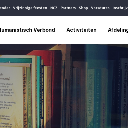
lender
Vrijzinnige feesten
NCZ
Partners
Shop
Vacatures
Inschrij
Humanistisch Verbond
Activiteiten
Afdelin