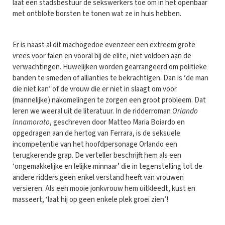
laat een stadsbestuur de sekswerkers toe om in het openbaar
met ontblote borsten te tonen wat ze in huis hebben.
Er is naast al dit machogedoe evenzeer een extreem grote
vrees voor falen en vooral bij de elite, niet voldoen aan de
verwachtingen. Huwelijken worden gearrangeerd om politieke
banden te smeden of allianties te bekrachtigen. Dan is ‘de man
die niet kan’ of de vrouw die er niet in slaagt om voor
(mannelijke) nakomelingen te zorgen een groot probleem. Dat
leren we weeral uit de literatuur. In de ridderroman
Orlando
Innamorato
, geschreven door Matteo Maria Boiardo en
opgedragen aan de hertog van Ferrara, is de seksuele
incompetentie van het hoofdpersonage Orlando een
terugkerende grap. De verteller beschrijft hem als een
‘ongemakkelijke en lelijke minnaar’ die in tegenstelling tot de
andere ridders geen enkel verstand heeft van vrouwen
versieren. Als een mooie jonkvrouw hem uitkleedt, kust en
masseert, ‘laat hij op geen enkele plek groei zien’!