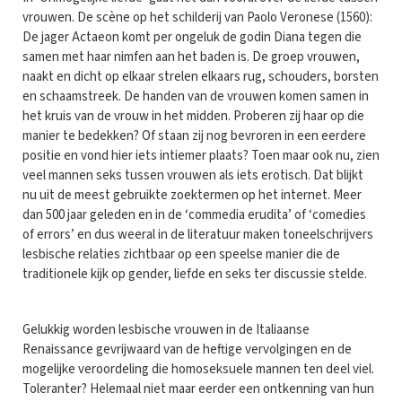
vrouwen. De scène op het schilderij van Paolo Veronese (1560):
De jager Actaeon komt per ongeluk de godin Diana tegen die
samen met haar nimfen aan het baden is. De groep vrouwen,
naakt en dicht op elkaar strelen elkaars rug, schouders, borsten
en schaamstreek. De handen van de vrouwen komen samen in
het kruis van de vrouw in het midden. Proberen zij haar op die
manier te bedekken? Of staan zij nog bevroren in een eerdere
positie en vond hier iets intiemer plaats? Toen maar ook nu, zien
veel mannen seks tussen vrouwen als iets erotisch. Dat blijkt
nu uit de meest gebruikte zoektermen op het internet. Meer
dan 500 jaar geleden en in de ‘commedia erudita’ of ‘comedies
of errors’ en dus weeral in de literatuur maken toneelschrijvers
lesbische relaties zichtbaar op een speelse manier die de
traditionele kijk op gender, liefde en seks ter discussie stelde.
Gelukkig worden lesbische vrouwen in de Italiaanse
Renaissance gevrijwaard van de heftige vervolgingen en de
mogelijke veroordeling die homoseksuele mannen ten deel viel.
Toleranter? Helemaal niet maar eerder een ontkenning van hun