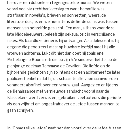
hierover een dubbele en tegengestelde moraal. We weten
vooral veel via rechtbankverslagen want homofilie was
strafbaar. In novella’s, brieven en sonnetten, weeral de
literatuur dus, lezen we hoe intens de liefde soms was tussen
mensen van hetzelfde geslacht. Een man, althans voor deze
late Middeleeuwers, beleeft zijn seksualiteit in verschillende
fases. Als baardloze tiener is hij ontvanger. Als adolescent is hij
degene die penetreert maar op huwbare leeftijd moet hij alle
vrouwen achterna. Lukt dit niet dan doet hij zoals ene
Michelangelo Buonarroti die op zijn 57e smoorverliefd is op de
piepjonge edelman Tommaso de Cavalieri. Die liefde en de
bijhorende gedichten zijn zo intens dat een achterneef ze later
publiceert enkel nadat hij uit schaamte alle voornaamwoorden
verandert alsof het over een vrouw gaat. Aangezien er tijdens
de Renaissance met vernieuwde aandacht vooral naar de
Klassiekers werd verwezen, gebruiken veel auteurs die periode
als een vrijbrief om ongestraft over de liefde tussen mannen te
gaan schrijven.
In ‘Onmogelijke liefde’ gaat het dan vooral over de liefde tussen