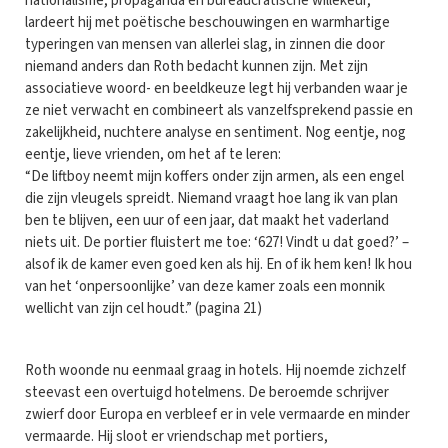
nationalisme, propaganda en bureaucratische willekeur,
lardeert hij met poëtische beschouwingen en warmhartige
typeringen van mensen van allerlei slag, in zinnen die door
niemand anders dan Roth bedacht kunnen zijn. Met zijn
associatieve woord- en beeldkeuze legt hij verbanden waar je
ze niet verwacht en combineert als vanzelfsprekend passie en
zakelijkheid, nuchtere analyse en sentiment. Nog eentje, nog
eentje, lieve vrienden, om het af te leren:
“De liftboy neemt mijn koffers onder zijn armen, als een engel
die zijn vleugels spreidt. Niemand vraagt hoe lang ik van plan
ben te blijven, een uur of een jaar, dat maakt het vaderland
niets uit. De portier fluistert me toe: ‘627! Vindt u dat goed?’ –
alsof ik de kamer even goed ken als hij. En of ik hem ken! Ik hou
van het ‘onpersoonlijke’ van deze kamer zoals een monnik
wellicht van zijn cel houdt.” (pagina 21)
Roth woonde nu eenmaal graag in hotels. Hij noemde zichzelf
steevast een overtuigd hotelmens. De beroemde schrijver
zwierf door Europa en verbleef er in vele vermaarde en minder
vermaarde. Hij sloot er vriendschap met portiers,