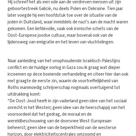
Hij schreef het als een ode aan de verdreven mensen uit zijn
geboortestreek Galicië, nu deels Polen en Oekraïne. Tien jaar
later voegde hij een hoofdstuk toe over de situatie van de
joden in Duitsland, waar inmiddels de nazi’s aan de macht waren
gekomen. Een liefdevolle, vaak ook ironische schets van de
Oost-Europese joodse cultuur, maar bovenal ook van de
lijdensweg van emigratie en het leven van vluchtelingen.
Naar aanleiding van het onophoudende Israëlisch-Palestijns
conflict en de huidige oorlog in Gaza zou ik graag wat dieper
inzoemen op deze boeiende verhandeling en citeer hier dan ook
met graagte de eerste zin, waarin de voortreffelijkheid van
Roths manmoedig schrijverschap nogmaals overtuigend tot
uitdrukking komt:
“De Oost-Jood heeft in zijn vaderland geen idee van het sociaal
onrecht in het Westen; geen idee van de heerschappij van het
vooroordeel dat het gedrag, de moraal en de
wereldbeschouwing van de doorsnee West-Europeaan
beheerst; geen idee van de beperktheid van de westerse
horizon, door elektriciteitscentrales omzoomd en