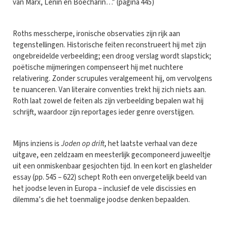
van Marx, Lenin en Boecharin…” (pagina 445)
Roths messcherpe, ironische observaties zijn rijk aan
tegenstellingen. Historische feiten reconstrueert hij met zijn
ongebreidelde verbeelding; een droog verslag wordt slapstick;
poëtische mijmeringen compenseert hij met nuchtere
relativering. Zonder scrupules veralgemeent hij, om vervolgens
te nuanceren. Van literaire conventies trekt hij zich niets aan.
Roth laat zowel de feiten als zijn verbeelding bepalen wat hij
schrijft, waardoor zijn reportages ieder genre overstijgen.
Mijns inziens is
Joden op drift
, het laatste verhaal van deze
uitgave, een zeldzaam en meesterlijk gecomponeerd juweeltje
uit een onmiskenbaar gesjochten tijd. In een kort en glashelder
essay (pp. 545 – 622) schept Roth een onvergetelijk beeld van
het joodse leven in Europa – inclusief de vele discissies en
dilemma’s die het toenmalige joodse denken bepaalden.