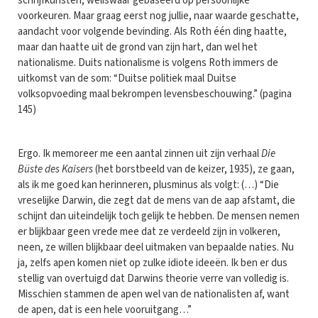
schrijfkunsten, weliswaar gebaseerd op persoonlijke
voorkeuren. Maar graag eerst nog jullie, naar waarde geschatte,
aandacht voor volgende bevinding. Als Roth één ding haatte,
maar dan haatte uit de grond van zijn hart, dan wel het
nationalisme. Duits nationalisme is volgens Roth immers de
uitkomst van de som: “Duitse politiek maal Duitse
volksopvoeding maal bekrompen levensbeschouwing.” (pagina
145)
Ergo. Ik memoreer me een aantal zinnen uit zijn verhaal
Die
Büste des Kaisers
(het borstbeeld van de keizer, 1935), ze gaan,
als ik me goed kan herinneren, plusminus als volgt: (…) “Die
vreselijke Darwin, die zegt dat de mens van de aap afstamt, die
schijnt dan uiteindelijk toch gelijk te hebben. De mensen nemen
er blijkbaar geen vrede mee dat ze verdeeld zijn in volkeren,
neen, ze willen blijkbaar deel uitmaken van bepaalde naties. Nu
ja, zelfs apen komen niet op zulke idiote ideeën. Ik ben er dus
stellig van overtuigd dat Darwins theorie verre van volledig is.
Misschien stammen de apen wel van de nationalisten af, want
de apen, dat is een hele vooruitgang…”