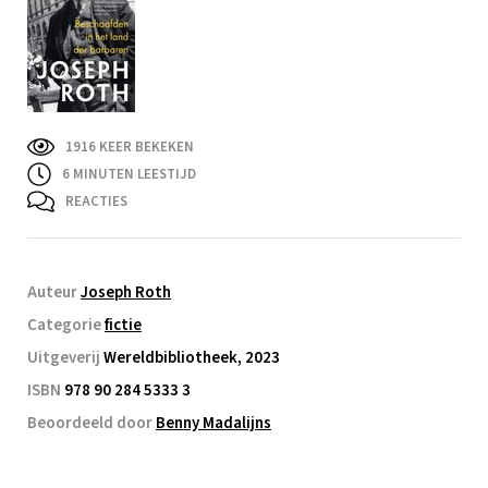
1916 KEER BEKEKEN
6
MINUTEN LEESTIJD
REACTIES
Auteur
Joseph Roth
Categorie
fictie
Uitgeverij
Wereldbibliotheek, 2023
ISBN
978 90 284 5333 3
Beoordeeld door
Benny Madalijns