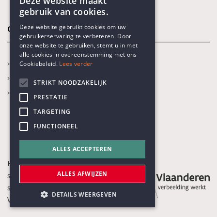
Deze website maakt
gebruik van cookies.
ENGLISH
Deze website gebruikt cookies om uw
Onze thema's
gebruikerservaring te verbeteren. Door
DUTCH
onze website te gebruiken, stemt u in met
alle cookies in overeenstemming met ons
Jaarthema
Cookiebeleid.
Lees verder
Opvoeden en onderwijs
STRIKT NOODZAKELIJK
Gezondheidszorg
PRESTATIE
TARGETING
FUNCTIONEEL
ALLES ACCEPTEREN
Het Humanistisch Verbond is een
ALLES AFWIJZEN
sociaal-culturele organisatie die
subsidies ontvangt van de
DETAILS WEERGEVEN
Vlaamse Gemeenschap