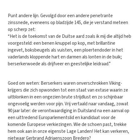
Punt andere lijn. Gevolgd door een andere penetrante
zinssnede, eveneens op bladzijde 145, die je verstand meteen
op scherp zet:
“Het is de toekomst van de Duitse aard zoals ik mij die altijd heb
voorgesteld: een benen knuppel op kop, met brillantine
ingevet, boksbeugels als vuisten, een ploertendoder in het
vaderlands kloppende hart en darmen als lonten in de buik;
berserkerwoede als drijfveer en geestelijke leidraad.”
Goed om weten: Berserkers waren onverschrokken Viking-
krijgers die zich opwonden tot een staat van extase waarin ze
uitblonken in een ongezien brute strijdlust en zo schijnbaar
ongevoelig werden voor pijn. Vrij vertaald naar vandaag, zowat
90 jaar later: de verontwaardiging in Duitsland na een aanval op
een uittredend Europarlementslid en kandidaat voor de
komende Europese verkiezingen. Wie de schoen past, trekke
hem ook aan in onze eigenste Lage Landen! Het kan verkeren,
nietwaar Gerbrand Adriaenszoon Bredero?