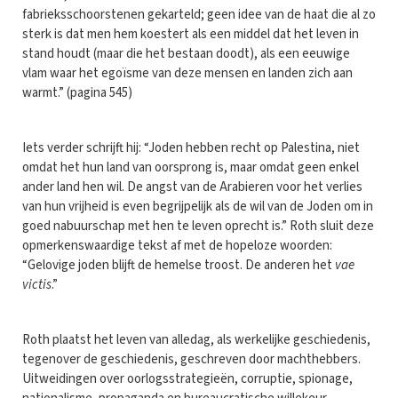
fabrieksschoorstenen gekarteld; geen idee van de haat die al zo
sterk is dat men hem koestert als een middel dat het leven in
stand houdt (maar die het bestaan doodt), als een eeuwige
vlam waar het egoïsme van deze mensen en landen zich aan
warmt.” (pagina 545)
Iets verder schrijft hij: “Joden hebben recht op Palestina, niet
omdat het hun land van oorsprong is, maar omdat geen enkel
ander land hen wil. De angst van de Arabieren voor het verlies
van hun vrijheid is even begrijpelijk als de wil van de Joden om in
goed nabuurschap met hen te leven oprecht is.” Roth sluit deze
opmerkenswaardige tekst af met de hopeloze woorden:
“Gelovige joden blijft de hemelse troost. De anderen het
vae
victis
.”
Roth plaatst het leven van alledag, als werkelijke geschiedenis,
tegenover de geschiedenis, geschreven door machthebbers.
Uitweidingen over oorlogsstrategieën, corruptie, spionage,