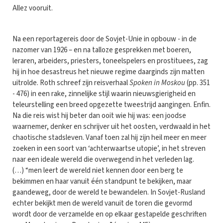
Allez vooruit.
Na een reportagereis door de Sovjet-Unie in opbouw - in de
nazomer van 1926 – en na talloze gesprekken met boeren,
leraren, arbeiders, priesters, toneelspelers en prostituees, zag
hij in hoe desastreus het nieuwe regime daarginds zijn matten
uitrolde. Roth schreef zijn reisverhaal
Spoken in Moskou
(pp. 351
- 476) in een rake, zinnelijke stijl waarin nieuwsgierigheid en
teleurstelling een breed opgezette tweestrijd aangingen. Enfin.
Na die reis wist hij beter dan ooit wie hij was: een joodse
waarnemer, denker en schrijver uit het oosten, verdwaald in het
chaotische stadsleven. Vanaf toen zal hij zijn heil meer en meer
zoeken in een soort van ‘achterwaartse utopie’, in het streven
naar een ideale wereld die overwegend in het verleden lag.
(…) “men leert de wereld niet kennen door een berg te
bekimmen en haar vanuit één standpunt te bekijken, maar
gaandeweg, door de wereld te bewandelen. In Sovjet-Rusland
echter bekijkt men de wereld vanuit de toren die gevormd
wordt door de verzamelde en op elkaar gestapelde geschriften