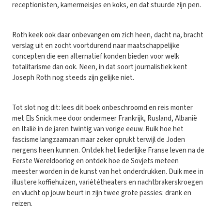
receptionisten, kamermeisjes en koks, en dat stuurde zijn pen.
Roth keek ook daar onbevangen om zich heen, dacht na, bracht
verslag uit en zocht voortdurend naar maatschappelijke
concepten die een alternatief konden bieden voor welk
totalitarisme dan ook. Neen, in dat soort journalistiek kent
Joseph Roth nog steeds zijn gelijke niet.
Tot slot nog dit: lees dit boek onbeschroomd en reis monter
met Els Snick mee door ondermeer Frankrijk, Rusland, Albanië
en Italië in de jaren twintig van vorige eeuw. Ruik hoe het
fascisme langzaamaan maar zeker oprukt terwijl de Joden
nergens heen kunnen. Ontdek het liederlijke Franse leven na de
Eerste Wereldoorlog en ontdek hoe de Sovjets meteen
meester worden in de kunst van het onderdrukken. Duik mee in
illustere koffiehuizen, variététheaters en nachtbrakerskroegen
en vlucht op jouw beurt in zijn twee grote passies: drank en
reizen.