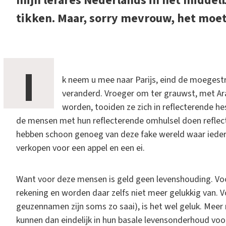
mijn lerares Nederlands in het midde
tikken. Maar, sorry mevrouw, het moet
I
k neem u mee naar Parijs, eind de moegestr
veranderd. Vroeger om ter grauwst, met Ar
worden, tooiden ze zich in reflecterende h
de mensen met hun reflecterende omhulsel doen reflecte
hebben schoon genoeg van deze fake wereld waar iedere
verkopen voor een appel en een ei.
Want voor deze mensen is geld geen levenshouding. Voor
rekening en worden daar zelfs niet meer gelukkig van. Vo
geuzennamen zijn soms zo saai), is het wel geluk. Meer
kunnen dan eindelijk in hun basale levensonderhoud voorz