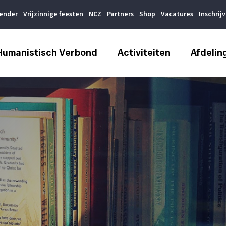
lender
Vrijzinnige feesten
NCZ
Partners
Shop
Vacatures
Inschrij
Humanistisch Verbond
Activiteiten
Afdelin