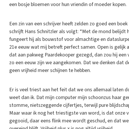
een bosje bloemen voor hun vriendin of moeder kopen.
Een zin van een schrijver heeft zelden zo goed een boek b
schrijft Hans Schnitzler als volgt: “Met de mond belijdt h
fungeert hij als bouwstof voor almachtige en dataslurp
21e eeuw wat mij betreft perfect samen. Open is gelijk a
dat aan pakweg Paardekooper gezegd, dan zou hij een 
zo een eeuw zijn we aangekomen. Dat we denken dat de v
geen vrijheid meer schijnen te hebben.
Er is veel triest aan het feit dat we ons allemaal laten
weet dan ik. Dat mijn computer mijn schoonzus haar g
stomme, nietszeggende cijfertjes, terwijl pure blijdscha
Maar waar ik nog het triestigste van word, is dat onze 
gegooid, daar eens flink mee wordt geschud, en dat we 
overeind blijft. Vrijheid plus x is nog altijd vrijheid.