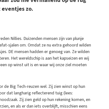
lbaar zou me vermanend op de rug
 eventjes zo.
eden Nillies. Duizenden mensen zijn van plunje
afat-sjalen om. Omdat ze nu extra gehoord wilden
esjes. DE mensen hadden er genoeg van. Ze wilden
ren. Het wereldschip is aan het kapseizen en wij
en op winst uit is en waar wij onze ziel moeten
 de Big Tech-reuzen wel. Zij zien winst op hun
or dat langharig reflecterend tuig (lees:
 noodzaak. Zij zien geld op hun rekening komen, en
ien, en als er dan iets overblijft, misschien eens