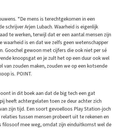
rouwens. “De mens is terechtgekomen in een
de schrijver Arjen Lubach. Waarheid is eigenlijk
aad te werken, terwijl dat er een aantal mensen zijn
e waarheid is en dat we zelfs geen wetenschapper
. Goochel gewoon met cijfers die ook niet per sé
ende knoopsgat en je zult het op een duur ook wel
kel van zouden maken, zouden we op een kotsende
koop is. POINT.
toont in dit boek aan dat de big tech een gat
 heeft achtergelaten toen ze deur achter zich
an zijn tijd. Een soort gevoelloos Play Station-joch
t relaties tussen mensen probeert uit te rekenen en
s filosoof mee weg, omdat zijn einduitkomst wel de