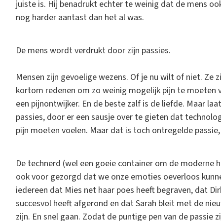
juiste is. Hij benadrukt echter te weinig dat de mens o
nog harder aantast dan het al was.
De mens wordt verdrukt door zijn passies.
Mensen zijn gevoelige wezens. Of je nu wilt of niet. Ze z
kortom redenen om zo weinig mogelijk pijn te moeten vo
een pijnontwijker. En de beste zalf is de liefde. Maar l
passies, door er een sausje over te gieten dat techno
pijn moeten voelen. Maar dat is toch ontregelde passie,
De technerd (wel een goeie container om de moderne ho
ook voor gezorgd dat we onze emoties oeverloos kunne
iedereen dat Mies net haar poes heeft begraven, dat Di
succesvol heeft afgerond en dat Sarah bleit met de ni
zijn. En snel gaan. Zodat de puntige pen van de passie 