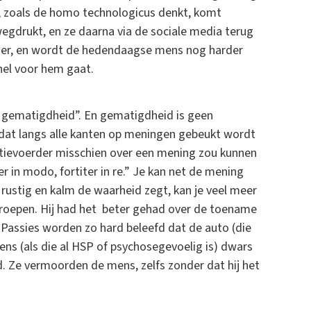
t, zoals de homo technologicus denkt, komt
egdrukt, en ze daarna via de sociale media terug
iger, en wordt de hedendaagse mens nog harder
snel voor hem gaat.
 gematigdheid”. En gematigdheid is geen
dat langs alle kanten op meningen gebeukt wordt
actievoerder misschien over een mening zou kunnen
r in modo, fortiter in re.” Je kan net de mening
 rustig en kalm de waarheid zegt, kan je veel meer
e roepen. Hij had het beter gehad over de toename
 Passies worden zo hard beleefd dat de auto (die
s (als die al HSP of psychosegevoelig is) dwars
d. Ze vermoorden de mens, zelfs zonder dat hij het