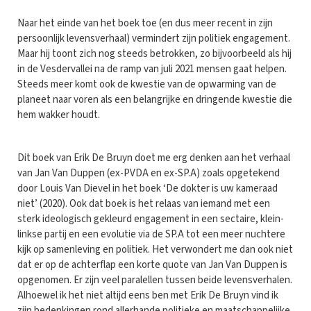
Naar het einde van het boek toe (en dus meer recent in zijn
persoonlijk levensverhaal) vermindert zijn politiek engagement.
Maar hij toont zich nog steeds betrokken, zo bijvoorbeeld als hij
in de Vesdervallei na de ramp van juli 2021 mensen gaat helpen.
Steeds meer komt ook de kwestie van de opwarming van de
planeet naar voren als een belangrijke en dringende kwestie die
hem wakker houdt.
Dit boek van Erik De Bruyn doet me erg denken aan het verhaal
van Jan Van Duppen (ex-PVDA en ex-SP.A) zoals opgetekend
door Louis Van Dievel in het boek ‘De dokter is uw kameraad
niet’ (2020). Ook dat boek is het relaas van iemand met een
sterk ideologisch gekleurd engagement in een sectaire, klein-
linkse partij en een evolutie via de SP.A tot een meer nuchtere
kijk op samenleving en politiek. Het verwondert me dan ook niet
dat er op de achterflap een korte quote van Jan Van Duppen is
opgenomen. Er zijn veel paralellen tussen beide levensverhalen.
Alhoewel ik het niet altijd eens ben met Erik De Bruyn vind ik
zijn bedenkingen rond allerhande politieke en maatschappelijke