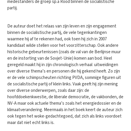
medestanders de groep sp.a Rood binnen de socialistische
partij.
De auteur doet het relaas van zijn leven en zijn engagement
binnen de socialistische partij, de vele tegenkantingen
waarmee hij af te rekenen had, ook toen hij zich in 2007
kandidaat wilde stellen voor het voorzitterschap. Ook andere
historische gebeurtenissen (zoals de val van de Berlijnse muur
en de instorting van de Sovjet-Unie) komen aan bod. Heel
geregeld maakt hij in zijn chronologisch verhaal uitweidingen
over diverse thema’s en personen die hij gekend heeft. Zo zijn
er de vele schimpscheuten richting PVDA, sommige figuren uit
de socialistische partij of klein links. Vaak geeft hij zijn mening
over diverse onderwerpen, zoals daar zijn: de
hoofddoekenkwestie, de liberale democratie, de vakbonden, de
NV-A maar ook actuele thema’s zoals het energiedossier en de
klimaatverandering. Meermaals in het boek keert de auteur zich
ook tegen het woke-gedachtegoed, dat zich als links voordoet
maar dat niet echt links is.