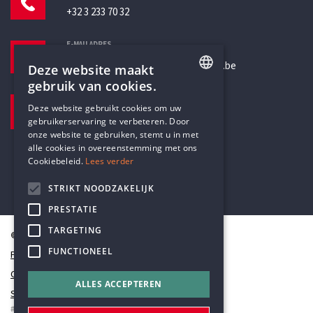
+32 3 233 70 32
E-MAILADRES
secretariaat@humanistischverbond.be
Deze website maakt
gebruik van cookies.
BEZOEKADRES
ENGLISH
Deze website gebruikt cookies om uw
Pottenbrug 4
gebruikerservaring te verbeteren. Door
DUTCH
Antwerpen, 2000
onze website te gebruiken, stemt u in met
alle cookies in overeenstemming met ons
Cookiebeleid.
Lees verder
STRIKT NOODZAKELIJK
PRESTATIE
TARGETING
© Humanistisch Verbond 2026
FUNCTIONEEL
Privacy
Cookiestatement
ALLES ACCEPTEREN
Sitemap
#codedwithlove by
Codelines