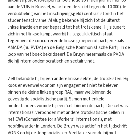
afkomstig uit Antwerpen en belandde zo’n tien jaar na mei ’68
aan de VUB in Brussel, waar toen de strijd tegen de 10.000 (de
verdubbeling van het inschrijvingsgeld) centraal stond in het
studentenactivisme. Al vlug bekende hij zich tot de uiterst
linkse fractie en meer bepaald tot het trotskisme. Hij situeert
zich in het linkse kamp, waarbij hij tegelijk kritisch staat
tegenover de concurrerende linkse groepen of partijen zoals
AMADA (nu PVDA) en de Belgische Kommunistische Partij. In de
loop van het boek bekritiseert De Bruyn meermaals de PVDA
die hij intern ondemocratisch en sectair vindt.
Zelf belandde hij bij een andere linkse sekte, de trotskisten. Hij
koos er evenwel voor om zijn engagement niet te beleven
binnen de kleine linkse groep RAL, maar wel binnen de
gevestigde socialistische partij. Samen met enkele
medestanders vormde hij een ‘cel’ binnen de partij. Die cel was
internationaal verbonden met andere trotskistische cellen in
het CWI (Committee for a Workers’ International), met
hoofdkwartier in Londen. De Bruyn was actief in het tijdschrift
VONK en bij de Jongsocialisten. Veel later vormde hij met