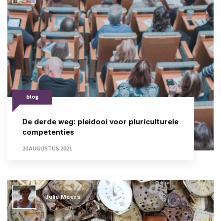
blog
De derde weg: pleidooi voor pluriculturele
competenties
20 AUGUSTUS 2021
Julie Meers