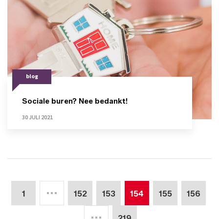
blog
Sociale buren? Nee bedankt!
30 JULI 2021
1
152
153
154
155
156
219